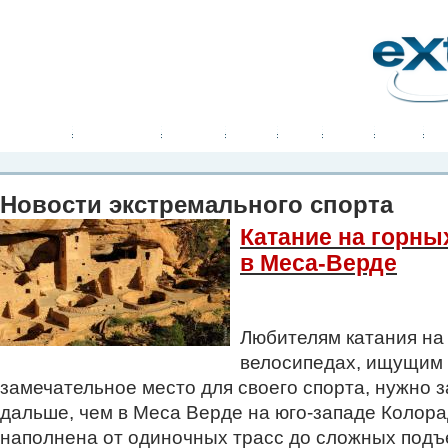
Планета Экстрима
-
сообщество любителей экстремального спорта. Вы
можете
присоединиться!
Главная
Пресс-релиз
Новости
Видео
Фото
Места
Блоги
Ка
Новости экстремального спорта
Катание на горны
в Меса-Верде
Любителям катания на
велосипедах, ищущим
замечательное место для своего спорта, нужно з
дальше, чем в Меса Верде на юго-западе Колора
наполнена от одиночных трасс до сложных подъе