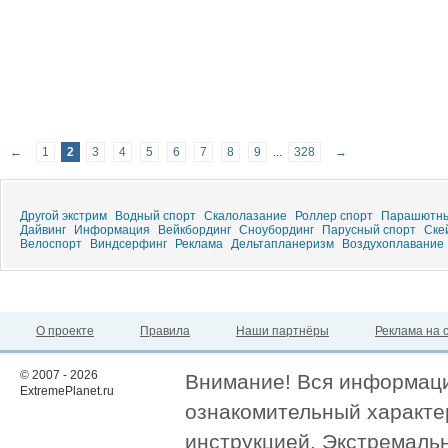
←
1
2
3
4
5
6
7
8
9
...
328
→
Другой экстрим
Водный спорт
Скалолазание
Роллер спорт
Парашютны
Дайвинг
Информация
Вейкбординг
Сноубординг
Парусный спорт
Ске
Велоспорт
Виндсерфинг
Реклама
Дельтапланеризм
Воздухоплавание
О проекте
Правила
Наши партнёры
Реклама на 
© 2007 - 2026
Внимание! Вся информация
ExtremePlanet.ru
ознакомительный характер
инструкцией. Экстремаль