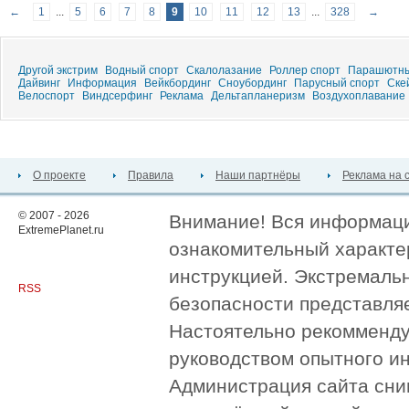
←
1
...
5
6
7
8
9
10
11
12
13
...
328
→
Другой экстрим
Водный спорт
Скалолазание
Роллер спорт
Парашютны
Дайвинг
Информация
Вейкбординг
Сноубординг
Парусный спорт
Ске
Велоспорт
Виндсерфинг
Реклама
Дельтапланеризм
Воздухоплавание
О проекте
Правила
Наши партнёры
Реклама на 
© 2007 - 2026
Внимание! Вся информация
ExtremePlanet.ru
ознакомительный характер
инструкцией. Экстремаль
RSS
безопасности представля
Настоятельно рекомменду
руководством опытного и
Администрация сайта сни