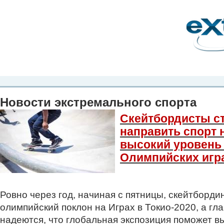
Планета Экстрима
-
сообщество любителей экстремального спорта. Вы
можете
присоединиться!
Главная
Пресс-релиз
Новости
Видео
Фото
Места
Блоги
Ка
Новости экстремального спорта
Скейтбордисты с
направить спорт 
высокий уровень
Олимпийских игра
Ровно через год, начиная с пятницы, скейтборди
олимпийский поклон на Играх в Токио-2020, а г
надеются, что глобальная экспозиция поможет в