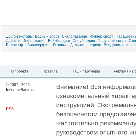
Другой экстрим
Водный спорт
Скалолазание
Роллер спорт
Парашютны
Дайвинг
Информация
Вейкбординг
Сноубординг
Парусный спорт
Ске
Велоспорт
Виндсерфинг
Реклама
Дельтапланеризм
Воздухоплавание
О проекте
Правила
Наши партнёры
Реклама на 
© 2007 - 2026
Внимание! Вся информация
ExtremePlanet.ru
ознакомительный характер
инструкцией. Экстремаль
RSS
безопасности представля
Настоятельно рекомменду
руководством опытного и