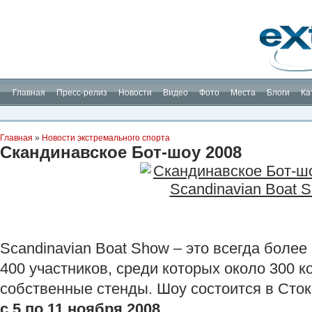
Планета Экстрима
-
сообщество любителей экстремального спорта. Вы
можете
присоединиться!
Главная
Пресс-релиз
Новости
Видео
Фото
Места
Блоги
Ка
Главная
»
Новости экстремального спорта
Скандинавское Бот-шоу 2008
Scandinavian Boat Show – это всегда более
400 участников, среди которых около 300 
собственные стенды. Шоу состоится в Сток
с 5 по 11 ноября 2008.