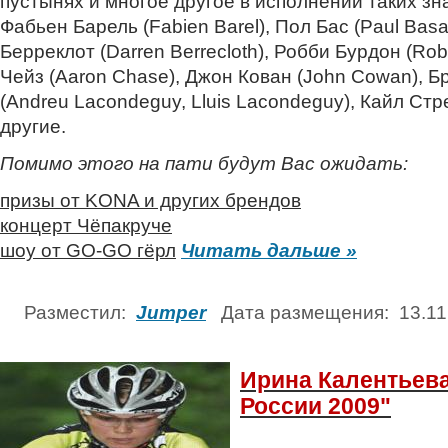
пустынях и многое другое в исполнении таких зн
Фабьен Барель (Fabien Barel), Пол Бас (Paul Basa
Берреклот (Darren Berrecloth), Робби Бурдон (Ro
Чейз (Aaron Chase), Джон Кован (John Cowan), Б
(Andreu Lacondeguy, Lluis Lacondeguy), Кайл Стрей
другие.
Помимо этого на пати будут Вас ожидать:
призы от KONA и других брендов
концерт Чёпакруче
шоу от GO-GO гёрл
Читать дальше »
Разместил:
Jumper
Дата размещения: 13.1
Ирина Калентьев
России 2009"