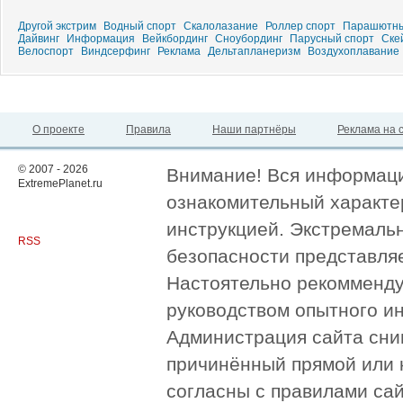
Другой экстрим
Водный спорт
Скалолазание
Роллер спорт
Парашютны
Дайвинг
Информация
Вейкбординг
Сноубординг
Парусный спорт
Ске
Велоспорт
Виндсерфинг
Реклама
Дельтапланеризм
Воздухоплавание
О проекте
Правила
Наши партнёры
Реклама на 
© 2007 - 2026
Внимание! Вся информация
ExtremePlanet.ru
ознакомительный характер
инструкцией. Экстремаль
RSS
безопасности представля
Настоятельно рекомменду
руководством опытного и
Администрация сайта сни
причинённый прямой или 
согласны с правилами сай