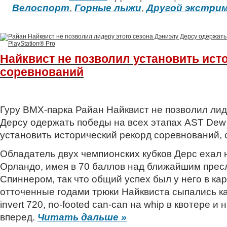
Велоспорт
,
Горные лыжи
,
Другой экстри
Найквист не позволил установить ист
соревнований
Гуру BMX-парка Райан Найквист не позволил лид
Дерсу одержать победы на всех этапах AST Dew T
установить исторический рекорд соревнований, 
Обладатель двух чемпионских кубков Дерс ехал
Орландо, имея в 70 баллов над ближайшим пре
Спиннером, так что общий успех был у него в ка
отточенные годами трюки Найквиста сыпались ка
invert 720, no-footed can-can на whip в квотере 
вперед.
Читать дальше »