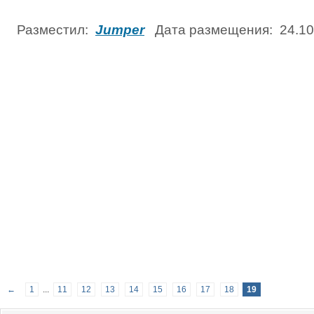
Разместил:
Jumper
Дата размещения: 24.1
←
1
...
11
12
13
14
15
16
17
18
19