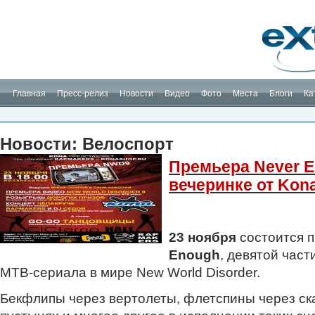
Планета Экстрима
-
сообщество любителей экстремального спорта. Вы
можете
присоединиться!
Главная
Пресс-релиз
Новости
Видео
Фото
Места
Блоги
Ка
Новости: Велоспорт
Премьера Never E
вечеринке от Kon
23 ноября
состоится 
Enough
, девятой част
MTB-сериала в мире New World Disorder.
Бекфлипы через вертолеты, флетспины через ск