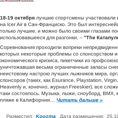
18-19 октября
лучшие спортсмены участвовали 
на Icer Air в Сан-Франциско. Это был интересне
только лучшие, и можно было своими глазами по
использовавшееся для разгонки, –
"The Катапул
Соревнования проходили вопреки непредвиденн
которых некоторые проблемы со спонсорством и
экономического кризиса, пикетчики из профсоюзо
уничтожавшая весьма ограниченные запасы снег
неистовому настрою лучших лыжников мира, орг
спонсоров (таких, как Esurance, Playstation, Virgin,
Heavenly и, конечно, журнал Freeskier), все сло
таки состоялось. Музыка, лыжи, сноуборд, ВМХ, 
пляже в Калифорнии…
Читать дальше »
Разместил:
Koozma
Дата размещения: 25.