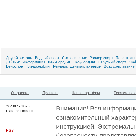
Другой экстрим
Водный спорт
Скалолазание
Роллер спорт
Парашютны
Дайвинг
Информация
Вейкбординг
Сноубординг
Парусный спорт
Ске
Велоспорт
Виндсерфинг
Реклама
Дельтапланеризм
Воздухоплавание
О проекте
Правила
Наши партнёры
Реклама на 
© 2007 - 2026
Внимание! Вся информация
ExtremePlanet.ru
ознакомительный характер
инструкцией. Экстремаль
RSS
безопасности представля