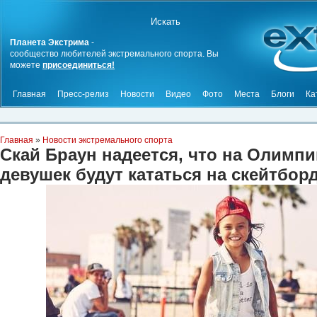
Планета Экстрима
-
сообщество любителей экстремального спорта. Вы
можете
присоединиться!
Главная
Пресс-релиз
Новости
Видео
Фото
Места
Блоги
Ка
Главная
»
Новости экстремального спорта
Скай Браун надеется, что на Олимп
девушек будут кататься на скейтбор