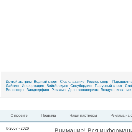
Другой экстрим
Водный спорт
Скалолазание
Роллер спорт
Парашютны
Дайвинг
Информация
Вейкбординг
Сноубординг
Парусный спорт
Ске
Велоспорт
Виндсерфинг
Реклама
Дельтапланеризм
Воздухоплавание
О проекте
Правила
Наши партнёры
Реклама на 
© 2007 - 2026
Внимание! Вся информация