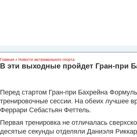
Планета Экстрима
-
сообщество любителей экстремального спорта. Вы
можете
присоединиться!
Главная
Пресс-релиз
Новости
Видео
Фото
Места
Блоги
Ка
Главная
»
Новости экстремального спорта
В эти выходные пройдет Гран-при Б
Перед стартом Гран-при Бахрейна Формулы
тренировочные сессии. На обеих лучшее в
Феррари Себастьян Феттель.
Первая тренировка не отличалась сверхск
десятые секунды отделяли Даниэля Риккар