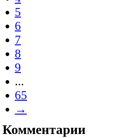
5
6
7
8
9
...
65
→
Комментарии