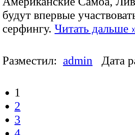
Американские Самоа, Лив
будут впервые участвоват
серфингу.
Читать дальше 
Разместил:
admin
Дата р
1
2
3
4