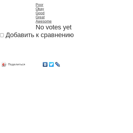
Poor
Okay
Good
Great
Awesome
No votes yet
Добавить к сравнению
Поделиться