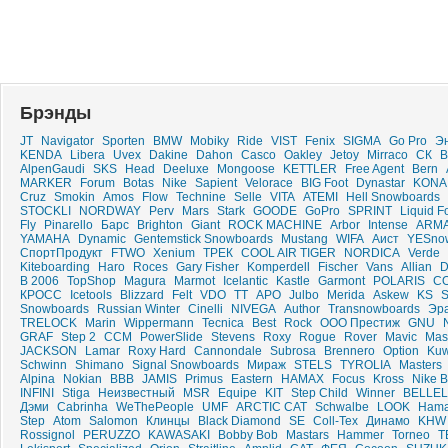
Брэнды
JT
Navigator
Sporten
BMW
Mobiky
Ride
VIST
Fenix
SIGMA
Go Pro
Э
KENDA
Libera
Uvex
Dakine
Dahon
Casco
Oakley
Jetoy
Mirraco
СК
B
AlpenGaudi
SKS
Head
Deeluxe
Mongoose
KETTLER
Free Agent
Bern
MARKER
Forum
Botas
Nike
Sapient
Velorace
BIG Foot
Dynastar
KONA
Cruz
Smokin
Amos
Flow
Technine
Selle
VITA
ATEMI
Hell Snowboards
STOCKLI
NORDWAY
Perv
Mars
Stark
GOODE
GoPro
SPRINT
Liquid F
Fly
Pinarello
Барс
Brighton
Giant
ROCK MACHINE
Arbor
Intense
ARM
YAMAHA
Dynamic
Gentemstick Snowboards
Mustang
WIFA
Аист
YESno
СпортПродукт
FTWO
Xenium
ТРЕК
COOL AIR TIGER
NORDICA
Verde
Kiteboarding
Haro
Roces
Gary Fisher
Komperdell
Fischer
Vans
Allian
B 2006
TopShop
Magura
Marmot
Icelantic
Kastle
Garmont
POLARIS
CO
КРОСС
Icetools
Blizzard
Felt
VDO
ТТ
APO
Julbo
Merida
Askew
KS
S
Snowboards
Russian Winter
Cinelli
NIVEGA
Author
Transnowboards
Эр
TRELOCK
Marin
Wippermann
Tecnica
Best
Rock
ООО Престиж
GNU
GRAF
Step 2
CCM
PowerSlide
Stevens
Roxy
Rogue
Rover
Mavic
Mas
JACKSON
Lamar
Roxy Hard
Cannondale
Subrosa
Brennero
Option
Kuw
Schwinn
Shimano
Signal Snowboards
Мираж
STELS
TYROLIA
Masters
Alpina
Nokian
BBB
JAMIS
Primus
Eastern
HAMAX
Focus
Kross
Nike 
INFINI
Stiga
Неизвестный
MSR
Equipe
KIT
Step Child
Winner
BELLEL
Дэми
Cabrinha
WeThePeople
UMF
ARCTIC CAT
Schwalbe
LOOK
Ham
Step
Atom
Salomon
Клинцы
Black Diamond
SE
Coll-Tex
Динамо
KHW
Rossignol
PERUZZO
KAWASAKI
Bobby Bob
Mastars
Hammer
Torneo
T