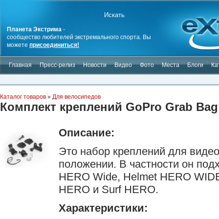
Планета Экстрима
-
сообщество любителей экстремального спорта. Вы
можете
присоединиться!
Главная
Пресс-релиз
Новости
Видео
Фото
Места
Блоги
Ка
Каталог товаров
»
Для велосипедов
Комплект креплений GoPro Grab Bag
Описание:
Это набор креплений для виде
положении. В частности он подх
HERO Wide, Helmet HERO WIDE,
HERO и Surf HERO.
Характеристики: