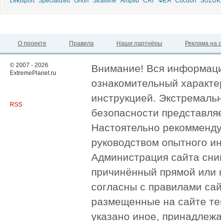
Lekisport
Specialized
Orion
Straitline
Amplid
CAT
ФЕЯ
Cocoon
SUZUK
О проекте
Правила
Наши партнёры
Реклама на 
© 2007 - 2026
Внимание! Вся информация
ExtremePlanet.ru
ознакомительный характер
инструкцией. Экстремаль
RSS
безопасности представля
Настоятельно рекомменду
руководством опытного и
Администрация сайта сни
причинённый прямой или 
согласны с правилами сай
размещенные на сайте те
указано иное, принадлежа