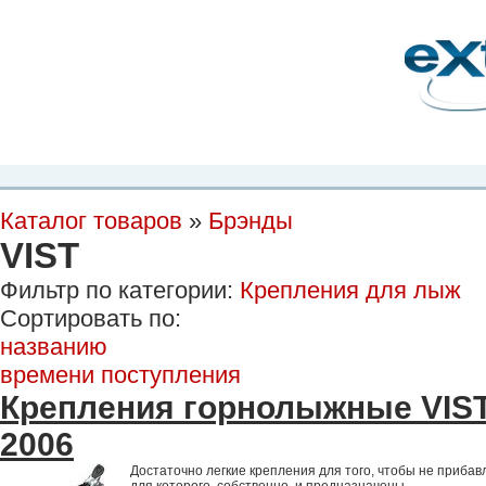
Планета Экстрима
-
сообщество любителей экстремального спорта. Вы
можете
присоединиться!
Главная
Пресс-релиз
Новости
Видео
Фото
Места
Блоги
Ка
Каталог товаров
»
Брэнды
VIST
Фильтр по категории:
Крепления для лыж
Сортировать по:
названию
времени поступления
Крепления горнолыжные VIST
2006
Достаточно легкие крепления для того, чтобы не прибав