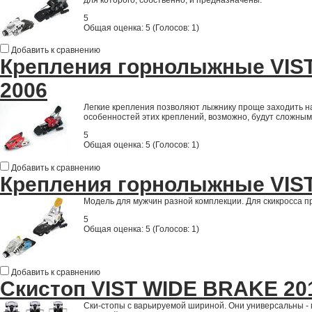
для которого, собственно, и предназначены.
5
Общая оценка:
5
(
Голосов: 1
)
Добавить к сравнению
Крепления горнолыжные VIS
2006
Легкие крепления позволяют лыжнику проще заходить на
особенностей этих креплений, возможно, будут сложным
5
Общая оценка:
5
(
Голосов: 1
)
Добавить к сравнению
Крепления горнолыжные VIST 
Модель для мужчин разной комплекции. Для скикросса 
5
Общая оценка:
5
(
Голосов: 1
)
Добавить к сравнению
Скистоп VIST WIDE BRAKE 20
Ски-стопы с варьируемой шириной. Они универсальны - 