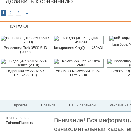
Добавить к сравнению
1
2
3
→
КАТАЛОГ
Кайтборд M
Велосипед Trek 3500 SHX
Квадроцикл KingQuad 450AXi
(2009)
Гидроцикл YAMAHA VX
Аквабайк KAWASAKI Jet Ski
Велосипед 
Deluxe (2010)
Ultra 260X
(2
О проекте
Правила
Наши партнёры
Реклама на 
© 2007 - 2026
Внимание! Вся информация
ExtremePlanet.ru
ознакомительный характер