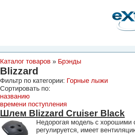
Планета Экстрима
-
сообщество любителей экстремального спорта. Вы
можете
присоединиться!
Главная
Пресс-релиз
Новости
Видео
Фото
Места
Блоги
Ка
Каталог товаров
»
Брэнды
Blizzard
Фильтр по категории:
Горные лыжи
Сортировать по:
названию
времени поступления
Шлем Blizzard Cruiser Black
Недорогая модель с хорошими 
регулируется, имеет вентиляцию