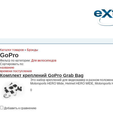
Планета Экстрима
-
сообщество любителей экстремального спорта. Вы
можете
присоединиться!
Главная
Пресс-релиз
Новости
Видео
Фото
Места
Блоги
Ка
Каталог товаров
»
Брэнды
GoPro
Фильтр по категории:
Для велосипедов
Сортировать по:
названию
времени поступления
Комплект креплений GoPro Grab Bag
Это набор креплений для видеокамер в разном положени
Motorsports HERO Wide, Helmet HERO WIDE, Motorsports
0
Добавить к сравнению