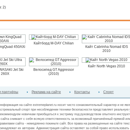
: 2
)
Кайтборд M-DAY Chilian
ingQuad 450AXi
Кайт Cabrinha Nomad IDS
2010
Кайт North Vegas 2010
ASAKI Jet Ski
Велосипед GT Aggressor
a 260X
(2010)
 партнёры
Реклама на сайте
Контакты
Спорт
информация на сайте extremeplanet.ru носит чисто ознакомительный характер и не яв
кстремальный спорт при несоблюдении техники безопасности представляет реальную 
екоммендуем новичкам приобщаться к экстриму под руководством опытного инструкт
сайта снимает с себя всякую ответственность за возможный причинённый прямой или
правилами сайта - немедленно покиньте сайт. Все права на размещенные на сайте текс
принадлежат их авторам. Администрация сайта оставляет за собой право использова