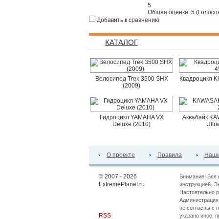
5
Общая оценка:
5
(
Голосов
Добавить к сравнению
КАТАЛОГ
Велосипед Trek 3500 SHX
Квадроцикл K
(2009)
Гидроцикл YAMAHA VX
Аквабайк KAW
Deluxe (2010)
Ultr
О проекте
Правила
Наши
© 2007 - 2026
Внимание! Вся 
ExtremePlanet.ru
инструкцией. Э
Настоятельно р
Администрация 
не согласны с 
RSS
указано иное, 