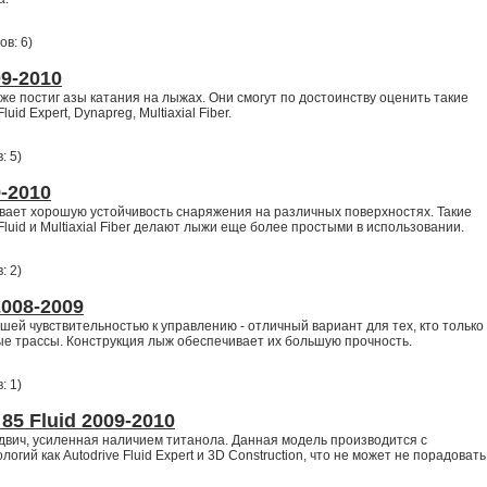
ов: 6
)
9-2010
уже постиг азы катания на лыжах. Они смогут по достоинству оценить такие
luid Expert, Dynapreg, Multiaxial Fiber.
: 5
)
-2010
вает хорошую устойчивость снаряжения на различных поверхностях. Такие
 Fluid и Multiaxial Fiber делают лыжи еще более простыми в использовании.
: 2
)
008-2009
ей чувствительностью к управлению - отличный вариант для тех, кто только
е трассы. Конструкция лыж обеспечивает их большую прочность.
: 1
)
85 Fluid 2009-2010
ндвич, усиленная наличием титанола. Данная модель производится с
огий как Autodrive Fluid Expert и 3D Construction, что не может не порадовать