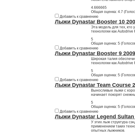
4.666665
Общая оценка:
4.7
(
Голос
Добавить к сравнению
Лыжи Dynastar Booster 10 200
Эта модель для тех, кто 
технологии как Autodrive F
5
Общая оценка:
5
(
Голосов
Добавить к сравнению
Лыжи Dynastar Booster 9 2009
Широкая талия обеспечи
технологии как Autodrive
5
Общая оценка:
5
(
Голосов
Добавить к сравнению
Лыжи Dynastar Team Course 2
Выносливые лыжи с хорош
начинает покорят снежны
5
Общая оценка:
5
(
Голосов
Добавить к сравнению
Лыжи Dynastar Legend Sultan 
У этих лыж структура сэ
применением таких технол
опытных лыжников.