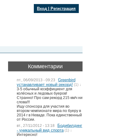
Вход
|
Регистрация
Комментарии
Greenbird
пт., 06/09/2013 - 09:23
устанавливает новый рекорд!
(1) ↓
3-5 обычный коэффициент для
колёсных и ледовых буеров!
Странно! Про сам рекорд 215 км/ч ни
слова!!!
Ищу спонсора для участия во
втором чемпионате мира по буеру в
2014 г в Неваде. Пока единственный
от России.
Бодибилдинг
вт., 27/11/2012 - 13:18
- уникальный вид спорта
(1) ↓
Интересно!