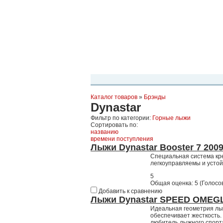
Планета Экстрима
-
сообщество любителей экстремального спо
можете
присоединиться!
Главная
Пресс-релиз
Новости
Виде
Каталог товаров
»
Брэнды
Dynastar
Фильтр по категории:
Горные лыжи
Сортировать по:
названию
времени поступления
Лыжи Dynastar Booster 7 2009
Специальная система кр
легкоуправляемы и устойч
5
Общая оценка:
5
(
Голосов
Добавить к сравнению
Лыжи Dynastar SPEED OMEGL
Идеальная геометрия лыж
обеспечивает жесткость. 
любитель лыжного спорт