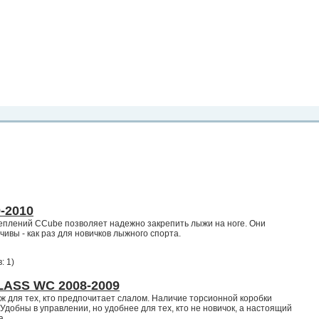
рта. Вы
о
Фото
Места
Блоги
Каталог
Объявления
Статьи
Игры
-2010
еплений CCube позволяет надежно закрепить лыжи на ноге. Они
ивы - как раз для новичков лыжного спорта.
: 1
)
ASS WC 2008-2009
 для тех, кто предпочитает слалом. Наличие торсионной коробки
Удобны в управлении, но удобнее для тех, кто не новичок, а настоящий
а.