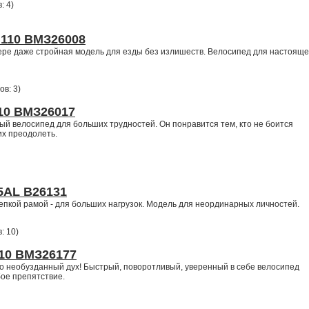
: 4
)
 110 ВМЗ26008
мере даже стройная модель для езды без излишеств. Велосипед для настояще
ов: 3
)
210 ВМЗ26017
й велосипед для больших трудностей. Он понравится тем, кто не боится
их преодолеть.
5AL В26131
епкой рамой - для больших нагрузок. Модель для неординарных личностей.
: 10
)
110 ВМЗ26177
о необузданный дух! Быстрый, поворотливый, уверенный в себе велосипед
ое препятствие.