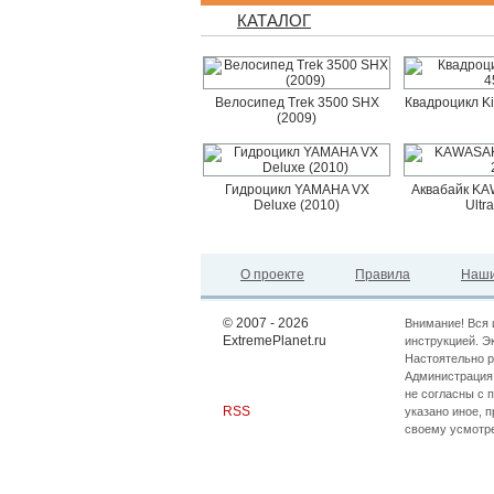
КАТАЛОГ
Велосипед Trek 3500 SHX
Квадроцикл K
(2009)
Гидроцикл YAMAHA VX
Аквабайк KAW
Deluxe (2010)
Ultr
О проекте
Правила
Наши
© 2007 - 2026
Внимание! Вся 
ExtremePlanet.ru
инструкцией. Э
Настоятельно р
Администрация 
не согласны с 
RSS
указано иное, 
своему усмотр