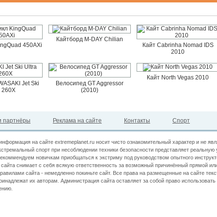
Кайтборд M-DAY Chilian
ingQuad 450AXi
Кайт Cabrinha Nomad IDS
2010
Кайт North Vegas 2010
ASAKI Jet Ski
Велосипед GT Aggressor
a 260X
(2010)
 партнёры
Реклама на сайте
Контакты
Спорт
информация на сайте extremeplanet.ru носит чисто ознакомительный характер и не яв
кстремальный спорт при несоблюдении техники безопасности представляет реальную 
екоммендуем новичкам приобщаться к экстриму под руководством опытного инструкт
сайта снимает с себя всякую ответственность за возможный причинённый прямой или
правилами сайта - немедленно покиньте сайт. Все права на размещенные на сайте текс
принадлежат их авторам. Администрация сайта оставляет за собой право использова
ению.