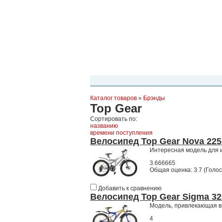
Планета Экстрима
-
сообщество любителей экстремального спо
можете
присоединиться!
Главная
Пресс-релиз
Новости
Виде
Каталог товаров
»
Брэнды
Top Gear
Сортировать по:
названию
времени поступления
Велосипед Top Gear Nova 22
Интересная модель для 
3.666665
Общая оценка:
3.7
(
Голос
Добавить к сравнению
Велосипед Top Gear Sigma 3
Модель, привлекающая в
4