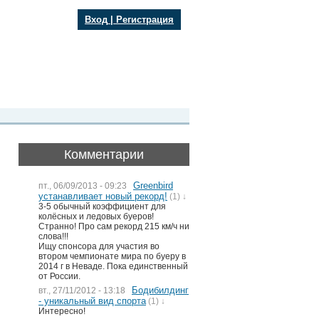
Вход
|
Регистрация
Комментарии
Greenbird
пт., 06/09/2013 - 09:23
устанавливает новый рекорд!
(1) ↓
3-5 обычный коэффициент для
колёсных и ледовых буеров!
Странно! Про сам рекорд 215 км/ч ни
слова!!!
Ищу спонсора для участия во
втором чемпионате мира по буеру в
2014 г в Неваде. Пока единственный
от России.
Бодибилдинг
вт., 27/11/2012 - 13:18
- уникальный вид спорта
(1) ↓
Интересно!