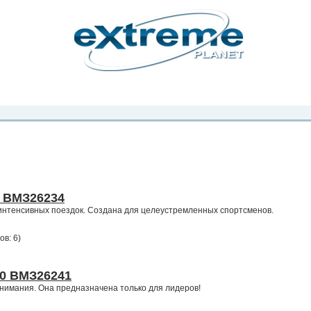
рта. Вы
о
Фото
Места
Блоги
Каталог
Объявления
Статьи
Игры
5 ВМЗ26234
интенсивных поездок. Создана для целеустремленных спортсменов.
ов: 6
)
20 ВМЗ26241
нимания. Она предназначена только для лидеров!