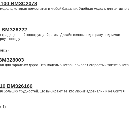
 100 ВМЗС2078
модель, которая поместится в любой багажник. Удобная модель для активног
0 ВМЗ26222
м традиционной конструкцией рамы. Дизайн велосипеда сразу поднимает
рную погоду.
ов: 2
)
 ВМЗ28003
ан для городских дорог. Эта модель быстро набирает скорость и так же быстр
110 ВМЗ26160
я больших трудностей. Его выбирают те, кто любит адреналин и не боится
: 1
)