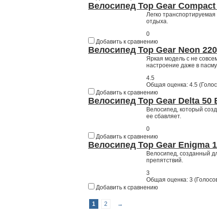
Велосипед Top Gear Compact
Легко транспортируемая 
отдыха.
0
Добавить к сравнению
Велосипед Top Gear Neon 22
Яркая модель с не совсе
настроение даже в пасму
4.5
Общая оценка:
4.5
(
Голос
Добавить к сравнению
Велосипед Top Gear Delta 50
Велосипед, который созд
ее сбавляет.
0
Добавить к сравнению
Велосипед Top Gear Enigma 
Велосипед, созданный дл
препятствий.
3
Общая оценка:
3
(
Голосов
Добавить к сравнению
1
2
→