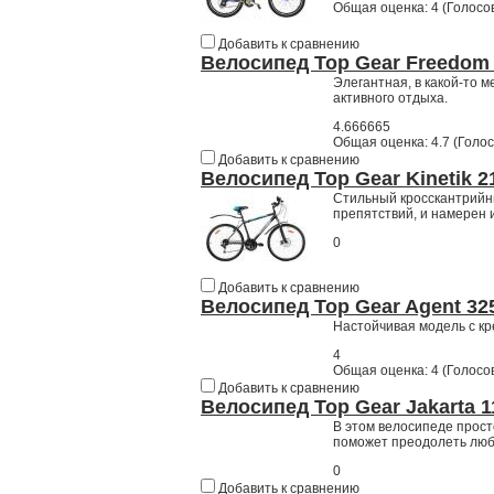
Общая оценка:
4
(
Голосов
Добавить к сравнению
Велосипед Top Gear Freedom
Элегантная, в какой-то 
активного отдыха.
4.666665
Общая оценка:
4.7
(
Голос
Добавить к сравнению
Велосипед Top Gear Kinetik 
Стильный кросскантрийны
препятствий, и намерен 
0
Добавить к сравнению
Велосипед Top Gear Agent 32
Настойчивая модель с кр
4
Общая оценка:
4
(
Голосов
Добавить к сравнению
Велосипед Top Gear Jakarta 
В этом велосипеде прост
поможет преодолеть люб
0
Добавить к сравнению