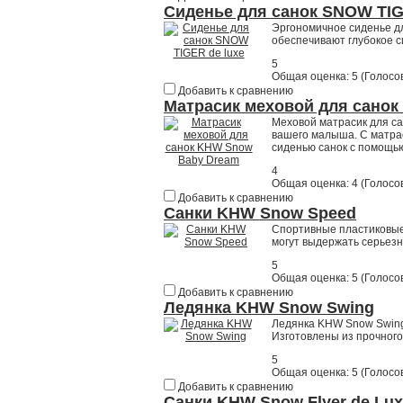
Сиденье для санок SNOW TIG
Эргономичное сиденье д
обеспечивают глубокое с
5
Общая оценка:
5
(
Голосов
Добавить к сравнению
Матрасик меховой для сано
Меховой матрасик для са
вашего малыша. С матрас
сиденью санок с помощью
4
Общая оценка:
4
(
Голосов
Добавить к сравнению
Санки KHW Snow Speed
Спортивные пластиковые
могут выдержать серьезн
5
Общая оценка:
5
(
Голосов
Добавить к сравнению
Ледянка KHW Snow Swing
Ледянка KHW Snow Swing 
Изготовлены из прочного
5
Общая оценка:
5
(
Голосов
Добавить к сравнению
Санки KHW Snow Flyer de Lu