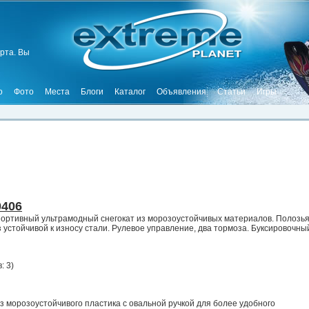
рта. Вы
о
Фото
Места
Блоги
Каталог
Объявления
Статьи
Игры
0406
спортивный ультрамодный снегокат из морозоустойчивых материалов. Полозь
з устойчивой к износу стали. Рулевое управление, два тормоза. Буксировочны
: 3
)
из морозоустойчивого пластика с овальной ручкой для более удобного