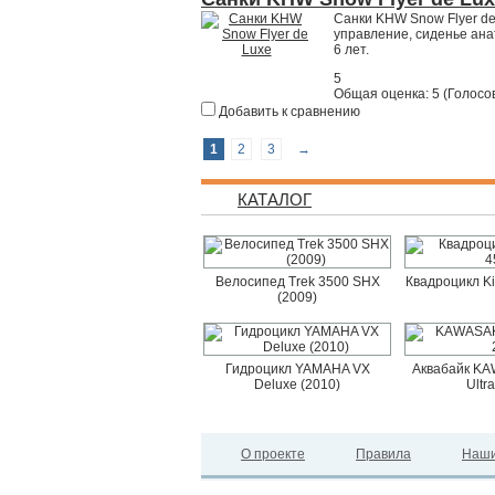
Санки KHW Snow Flyer de
управление, сиденье ана
6 лет.
5
Общая оценка:
5
(
Голосов
Добавить к сравнению
1
2
3
→
КАТАЛОГ
Велосипед Trek 3500 SHX
Квадроцикл K
(2009)
Гидроцикл YAMAHA VX
Аквабайк KAW
Deluxe (2010)
Ultr
О проекте
Правила
Наши