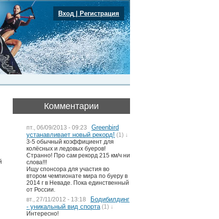
Вход
|
Регистрация
Комментарии
Greenbird
пт., 06/09/2013 - 09:23
устанавливает новый рекорд!
(1) ↓
3-5 обычный коэффициент для
колёсных и ледовых буеров!
я
Странно! Про сам рекорд 215 км/ч ни
й
слова!!!
Ищу спонсора для участия во
втором чемпионате мира по буеру в
2014 г в Неваде. Пока единственный
от России.
Бодибилдинг
вт., 27/11/2012 - 13:18
- уникальный вид спорта
(1) ↓
Интересно!