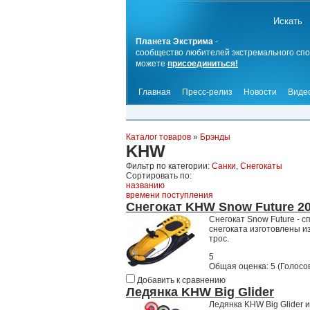
Планета Экстрима
-
сообщество любителей экстремального спо
можете
присоединиться!
Главная
Пресс-релиз
Новости
Виде
Каталог товаров
»
Брэнды
KHW
Фильтр по категории:
Санки
,
Снегокаты
Сортировать по:
названию
времени поступления
Снегокат KHW Snow Future 2
Снегокат Snow Future - 
снегоката изготовлены и
трос.
5
Общая оценка:
5
(
Голосов
Добавить к сравнению
Ледянка KHW Big Glider
Ледянка KHW Big Glider 