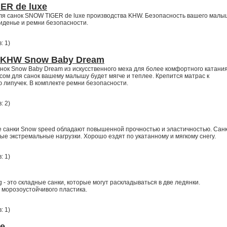
ER de luxe
ля санок SNOW TIGER de luxe производства KHW. Безопасность вашего мал
иденье и ремни безопасности.
: 1
)
к KHW Snow Baby Dream
нок Snow Baby Dream из искусственного меха для более комфортного катани
ом для санок вашему малышу будет мягче и теплее. Крепится матрас к
 липучек. В комплекте ремни безопасности.
: 2
)
 санки Snow speed обладают повышенной прочностью и эластичностью. Сан
ые экстремальные нагрузки. Хорошо ездят по укатанному и мягкому снегу.
: 1
)
- это складные санки, которые могут раскладываться в две ледянки.
 морозоустойчивого пластика.
: 1
)
xe