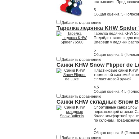
скатывания. Предназначе
5
Общая оценка:
5
(
Голосов
Добавить к сравнению
Тарелка ледянка KHW Spider 
Тарелка ледянка KHW Spid
Подойдет также и для вз
Впереди у ледянки распо
5
Общая оценка:
5
(
Голосов
Добавить к сравнению
Санки KHW Snow Flipper de L
Пластиковые санки KHW S
тормозной системой и ре
с пластиковой ручкой.
4.5
Общая оценка:
4.5
(
Голос
Добавить к сравнению
Санки KHW складные Snow Bu
Спортивные санки Snow B
нержавеющей сталью. Сан
более комфортной трансп
по склонам. Предназначе
5
Общая оценка:
5
(
Голосов
Добавить к сравнению