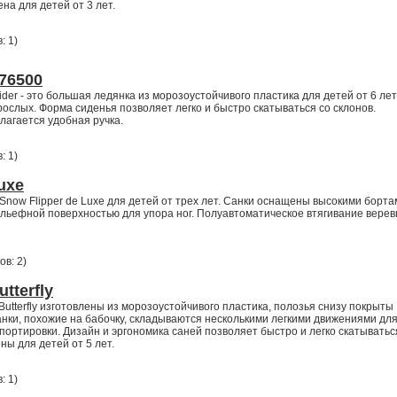
на для детей от 3 лет.
: 1
)
76500
er - это большая ледянка из морозоустойчивого пластика для детей от 6 лет
рослых. Форма сиденья позволяет легко и быстро скатываться со склонов.
лагается удобная ручка.
: 1
)
uxe
now Flipper de Luxe для детей от трех лет. Санки оснащены высокими борта
льефной поверхностью для упора ног. Полуавтоматическое втягивание верев
ов: 2
)
tterfly
utterfly изготовлены из морозоустойчивого пластика, полозья снизу покрыты
ки, похожие на бабочку, складываются несколькими легкими движениями дл
ортировки. Дизайн и эргономика саней позволяет быстро и легко скатыватьс
ны для детей от 5 лет.
: 1
)