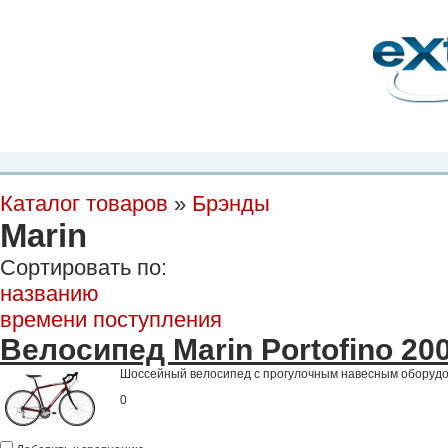
Планета Экстрима
-
сообщество любителей экстремального спорта. Вы
можете
присоединиться!
Главная
Пресс-релиз
Новости
Видео
Фото
Места
Блоги
Ка
Каталог товаров
»
Брэнды
Marin
Сортировать по:
названию
времени поступления
Велосипед Marin Portofino 20
Шоссейный велосипед с прогулочным навесным оборудо
0