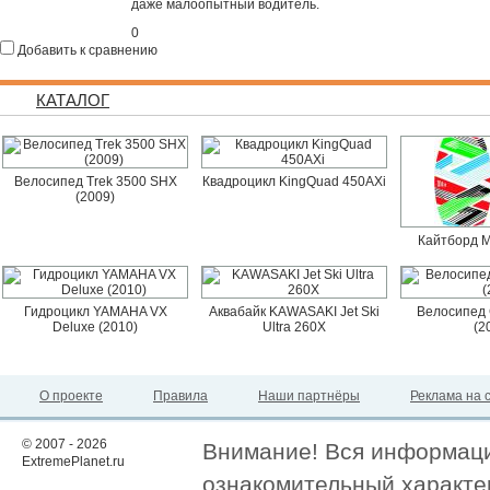
даже малоопытный водитель.
0
Добавить к сравнению
КАТАЛОГ
Велосипед Trek 3500 SHX
Квадроцикл KingQuad 450AXi
(2009)
Кайтборд M
Гидроцикл YAMAHA VX
Аквабайк KAWASAKI Jet Ski
Велосипед 
Deluxe (2010)
Ultra 260X
(2
О проекте
Правила
Наши партнёры
Реклама на 
© 2007 - 2026
Внимание! Вся информация
ExtremePlanet.ru
ознакомительный характер