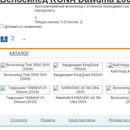
Кросскантрийный велосипед с отличной проходимостью. 
преодолеть.
5
Общая оценка:
5
(
Голосов: 2
)
Добавить к сравнению
1
2
→
КАТАЛОГ
Кайтборд M
Велосипед Trek 3500 SHX
Квадроцикл KingQuad 450AXi
(2009)
Гидроцикл YAMAHA VX
Аквабайк KAWASAKI Jet Ski
Велосипед 
Deluxe (2010)
Ultra 260X
(2
О проекте
Правила
Наши партнёры
Реклама на 