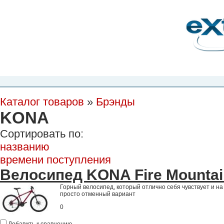
Планета Экстрима
-
сообщество любителей экстремального спорта. Вы
можете
присоединиться!
Главная
Пресс-релиз
Новости
Видео
Фото
Места
Блоги
Ка
Каталог товаров
»
Брэнды
KONA
Сортировать по:
названию
времени поступления
Велосипед KONA Fire Mountai
Горный велосипед, который отлично себя чувствует и на 
просто отменный вариант
0