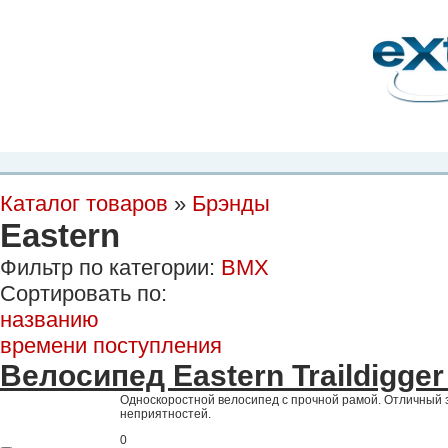
Планета Экстрима
-
сообщество любителей экстремального спорта. Вы
можете
присоединиться!
Главная
Пресс-релиз
Новости
Видео
Фото
Места
Блоги
Ка
Каталог товаров
»
Брэнды
Eastern
Фильтр по категории:
BMX
Сортировать по:
названию
времени поступления
Велосипед Eastern Traildigger
Односкоростной велосипед с прочной рамой. Отличный 
неприятностей.
0