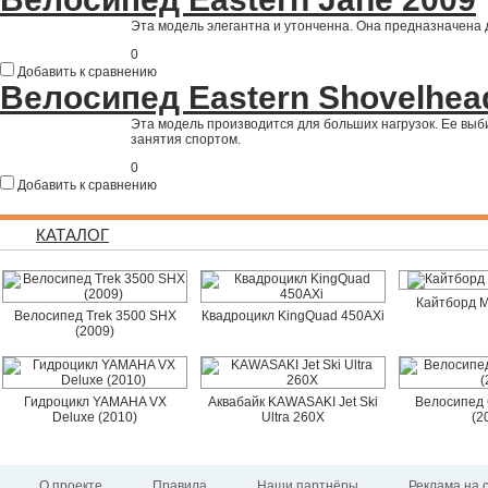
Эта модель элегантна и утонченна. Она предназначена 
0
Добавить к сравнению
Велосипед Eastern Shovelhea
Эта модель производится для больших нагрузок. Ее выби
занятия спортом.
0
Добавить к сравнению
КАТАЛОГ
Кайтборд M
Велосипед Trek 3500 SHX
Квадроцикл KingQuad 450AXi
(2009)
Гидроцикл YAMAHA VX
Аквабайк KAWASAKI Jet Ski
Велосипед 
Deluxe (2010)
Ultra 260X
(2
О проекте
Правила
Наши партнёры
Реклама на 