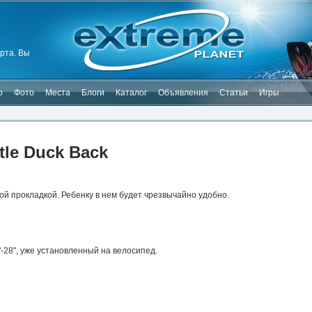
рта. Вы
о
Фото
Места
Блоги
Каталог
Объявления
Статьи
Игры
ttle Duck Back
ой прокладкой. Ребенку в нем будет чрезвычайно удобно.
"-28", уже установленный на велосипед.