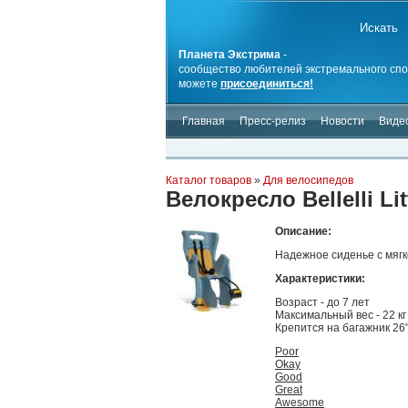
Планета Экстрима
-
сообщество любителей экстремального спо
можете
присоединиться!
Главная
Пресс-релиз
Новости
Виде
Каталог товаров
»
Для велосипедов
Велокресло Bellelli Li
Описание:
Надежное сиденье с мягк
Характеристики:
Возраст - до 7 лет
Максимальный вес - 22 кг
Крепится на багажник 26
Poor
Okay
Good
Great
Awesome