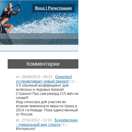
Вход
|
Регистрация
Комментарии
Greenbird
пт., 06/09/2013 - 09:23
устанавливает новый рекорд!
(1) ↓
3-5 обычный коэффициент для
колёсных и ледовых буеров!
Странно! Про сам рекорд 215 км/ч ни
слова!!!
Ищу спонсора для участия во
втором чемпионате мира по буеру в
2014 г в Неваде. Пока единственный
от России.
Бодибилдинг
вт., 27/11/2012 - 13:18
- уникальный вид спорта
(1) ↓
Интересно!