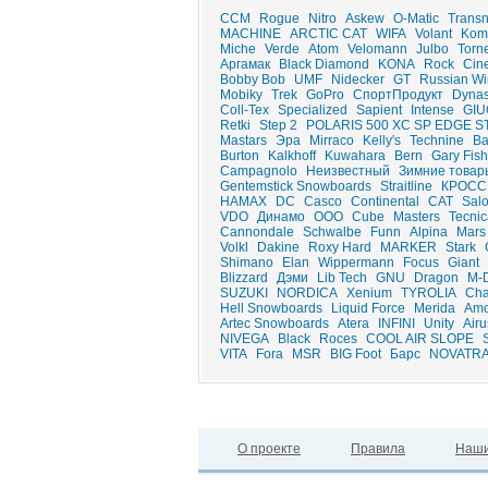
CCM
Rogue
Nitro
Askew
O-Matic
Trans
MACHINE
ARCTIC CAT
WIFA
Volant
Kom
Miche
Verde
Atom
Velomann
Julbo
Torn
Аргамак
Black Diamond
KONA
Rock
Cine
Bobby Bob
UMF
Nidecker
GT
Russian Wi
Mobiky
Trek
GoPro
СпортПродукт
Dynas
Coll-Tex
Specialized
Sapient
Intense
GIU
Retki
Step 2
POLARIS 500 XC SP EDGE S
Mastars
Эра
Mirraco
Kelly's
Technine
Ba
Burton
Kalkhoff
Kuwahara
Bern
Gary Fish
Campagnolo
Неизвестный
Зимние товар
Gentemstick Snowboards
Straitline
КРОСС
HAMAX
DC
Casco
Continental
CAT
Sal
VDO
Динамо
ООО
Cube
Masters
Tecnic
Cannondale
Schwalbe
Funn
Alpina
Mars
Volkl
Dakine
Roxy Hard
MARKER
Stark
Shimano
Elan
Wippermann
Focus
Giant
Blizzard
Дэми
Lib Tech
GNU
Dragon
M-
SUZUKI
NORDICA
Xenium
TYROLIA
Cha
Hell Snowboards
Liquid Force
Merida
Am
Artec Snowboards
Atera
INFINI
Unity
Air
NIVEGA
Black
Roces
COOL AIR SLOPE
VITA
Fora
MSR
BIG Foot
Барс
NOVATR
О проекте
Правила
Наши