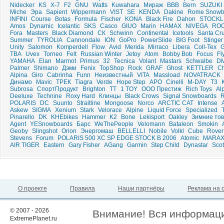
Nidecker
KS
X-7
F2
GNU
Watts
Kuwahara
Мираж
ВВВ
Bern
SUZUKI
Miche
Эра
Sapient
Wippermann
VIST
SE
KENDA
Dakine
Rome Snowb
INFINI
Course
Botas
Formula
Fischer
KONA
Black Fire
Dahon
STOCKL
Amos
Dynamic
Icelantic
SKS
Casco
GIUO
Marin
HAMAX
NIVEGA
ROC
Fora
Masters
Black Diamond
СК
Schwinn
Continental
Icetools
Santa Cr
Summer
TYROLIA
Cannondale
ION
GoPro
PowerSlide
BIG Foot
Stinger
Unity
Salomon
Komperdell
Flow
Avid
Merida
Mirraco
Libera
Coll-Tex
G
TBA
Uvex
Torneo
Felt
Russian Winter
Jetoy
Atom
Bobby Bob
Focus
Fl
YAMAHA
Elan
Marmot
Primus
32
Tecnica
Volant
Mastars
Schwalbe
D
Palmer
Shimano
Дэми
Fenix
TopShop
Rock
GRAF
Ghost
KETTLER
Ch
Alpina
Giro
Cabrinha
Funn
Неизвестный
VITA
Massload
NOVATRACK
Динамо
Mavic
ТРЕК
Tiagra
Verde
Hope Step
APO
Cinelli
M-DAY
T3
Subrosa
СпортПродукт
Brighton
ТТ
1 TOY
ООО Престиж
Rich Toys
Al
Deeluxe
Technine
Roxy Hard
Клинцы
Black Crows
Signal Snowboards
POLARIS
DC
Suunto
Straitline
Mongoose
Norco
ARCTIC CAT
Intense
Askew
SIGMA
Xenium
Stark
Velorace
Alpine
Liquid Force
Specialized
Pinarello
DK
KHEbikes
Hammer
K2
Bone
Lekisport
Oakley
Зимние то
Agent
YESnowboards
Барс
WeThePeople
Velomann
Bataleon
Smokin
Geoby
Slingshot
Orion
Энергомаш
BELLELLI
Nobile
Volkl
Cube
Rover
Stevens
Forum
POLARIS 500 XC SP EDGE STOCK B 2006
Atomic
MARA
AIR TIGER
Eastern
Gary Fisher
AGang
Garmin
Step Child
Dynastar
Scot
О проекте
Правила
Наши партнёры
Реклама на 
© 2007 - 2026
Внимание! Вся информация
ExtremePlanet.ru