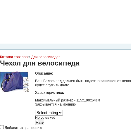
Планета Экстрима
-
сообщество любителей экстремального спорта. Вы
можете
присоединиться!
Главная
Пресс-релиз
Новости
Видео
Фото
Места
Блоги
Ка
Каталог товаров
»
Для велосипедов
Чехол для велосипеда
Описание:
Ваш Велосипед должен быть надежно защищен от непого
будет служить долго.
Характеристики:
Максимальный размер - 115х190х64см
Закрывается на молнию
No votes yet
Добавить к сравнению