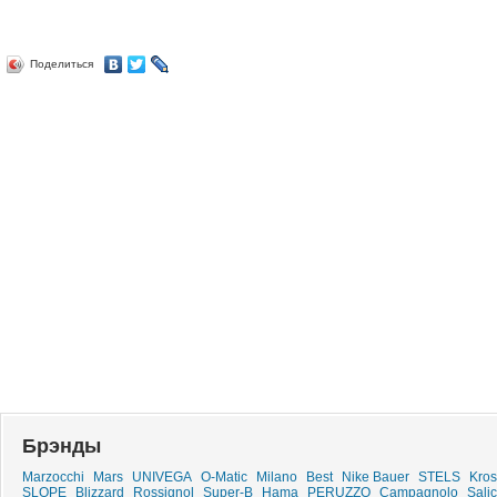
Поделиться
Брэнды
Marzocchi
Mars
UNIVEGA
O-Matic
Milano
Best
Nike Bauer
STELS
Kros
SLOPE
Blizzard
Rossignol
Super-B
Hama
PERUZZO
Campagnolo
Sali