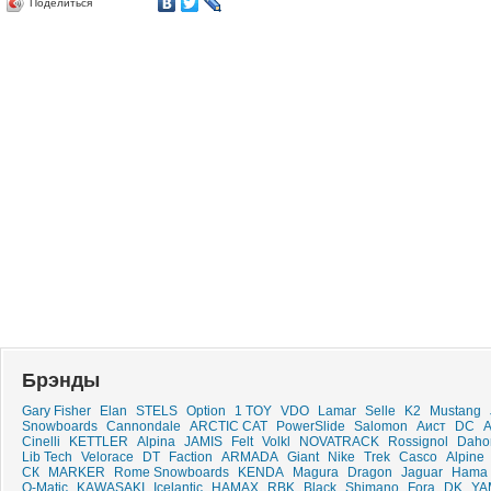
Поделиться
Брэнды
Gary Fisher
Elan
STELS
Option
1 TOY
VDO
Lamar
Selle
K2
Mustang
Snowboards
Cannondale
ARCTIC CAT
PowerSlide
Salomon
Аист
DC
Cinelli
KETTLER
Alpina
JAMIS
Felt
Volkl
NOVATRACK
Rossignol
Daho
Lib Tech
Velorace
DT
Faction
ARMADA
Giant
Nike
Trek
Casco
Alpine
СК
MARKER
Rome Snowboards
KENDA
Magura
Dragon
Jaguar
Hama
O-Matic
KAWASAKI
Icelantic
HAMAX
RBK
Black
Shimano
Fora
DK
YA