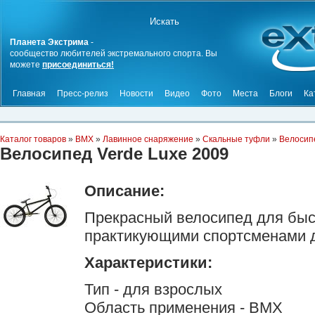
Планета Экстрима
-
сообщество любителей экстремального спорта. Вы
можете
присоединиться!
Главная
Пресс-релиз
Новости
Видео
Фото
Места
Блоги
Ка
Каталог товаров
»
BMX
»
Лавинное снаряжение
»
Скальные туфли
»
Велосип
Велосипед Verde Luxe 2009
Описание:
Прекрасный велосипед для быс
практикующими спортсменами д
Характеристики:
Тип - для взрослых
Область применения - BMX