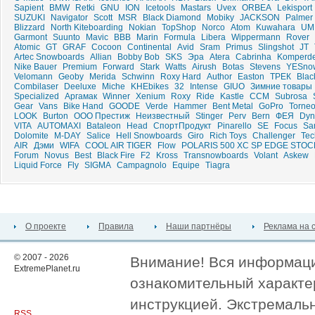
Sapient
BMW
Retki
GNU
ION
Icetools
Mastars
Uvex
ORBEA
Lekisport
SUZUKI
Navigator
Scott
MSR
Black Diamond
Mobiky
JACKSON
Palmer
Blizzard
North Kiteboarding
Nokian
TopShop
Norco
Atom
Kuwahara
UM
Garmont
Suunto
Mavic
BBB
Marin
Formula
Libera
Wippermann
Rover
Atomic
GT
GRAF
Cocoon
Continental
Avid
Sram
Primus
Slingshot
JT
Artec Snowboards
Allian
Bobby Bob
SKS
Эра
Atera
Cabrinha
Komperde
Nike Bauer
Premium
Forward
Stark
Watts
Airush
Botas
Stevens
YESno
Velomann
Geoby
Merida
Schwinn
Roxy Hard
Author
Easton
ТРЕК
Blac
Combilaser
Deeluxe
Miche
KHEbikes
32
Intense
GIUO
Зимние товары
Specialized
Аргамак
Winner
Xenium
Roxy
Ride
Kastle
CCM
Subrosa
Gear
Vans
Bike Hand
GOODE
Verde
Hammer
Bent Metal
GoPro
Torne
LOOK
Burton
ООО Престиж
Неизвестный
Stinger
Perv
Bern
ФЕЯ
Dyn
VITA
AUTOMAXI
Bataleon
Head
СпортПродукт
Pinarello
SE
Focus
Sa
Dolomite
M-DAY
Salice
Hell Snowboards
Giro
Rich Toys
Challenger
Tec
AIR
Дэми
WIFA
COOL AIR TIGER
Flow
POLARIS 500 XC SP EDGE STOC
Forum
Novus
Best
Black Fire
F2
Kross
Transnowboards
Volant
Askew
Liquid Force
Fly
SIGMA
Campagnolo
Equipe
Tiagra
О проекте
Правила
Наши партнёры
Реклама на 
© 2007 - 2026
Внимание! Вся информация
ExtremePlanet.ru
ознакомительный характер
инструкцией. Экстремаль
RSS