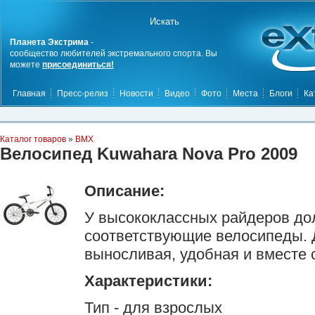
Планета Экстрима
-
сообщество любителей экстремального спорта. Вы
можете
присоединиться!
Главная
Пресс-релиз
Новости
Видео
Фото
Места
Блоги
Ка
Каталог товаров
»
BMX
Велосипед Kuwahara Nova Pro 2009
Описание:
У высококлассных райдеров д
соответствующие велосипеды. 
выносливая, удобная и вместе 
Характеристики:
Тип - для взрослых