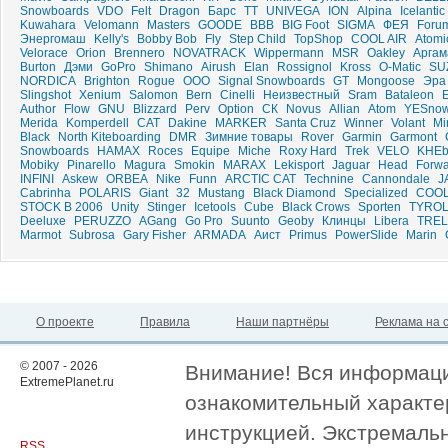
Snowboards
VDO
Felt
Dragon
Барс
ТТ
UNIVEGA
ION
Alpina
Icelantic
Kuwahara
Velomann
Masters
GOODE
ВВВ
BIG Foot
SIGMA
ФЕЯ
Foru
Энергомаш
Kelly's
Bobby Bob
Fly
Step Child
TopShop
COOL AIR
Atomi
Velorace
Orion
Brennero
NOVATRACK
Wippermann
MSR
Oakley
Аргам
Burton
Дэми
GoPro
Shimano
Airush
Elan
Rossignol
Kross
O-Matic
SU
NORDICA
Brighton
Rogue
ООО
Signal Snowboards
GT
Mongoose
Эра
Slingshot
Xenium
Salomon
Bern
Cinelli
Неизвестный
Sram
Bataleon
E
Author
Flow
GNU
Blizzard
Perv
Option
СК
Novus
Allian
Atom
YESnow
Merida
Komperdell
CAT
Dakine
MARKER
Santa Cruz
Winner
Volant
Mi
Black
North Kiteboarding
DMR
Зимние товары
Rover
Garmin
Garmont
Snowboards
HAMAX
Roces
Equipe
Miche
Roxy Hard
Trek
VELO
KHEb
Mobiky
Pinarello
Magura
Smokin
MARAX
Lekisport
Jaguar
Head
Forw
INFINI
Askew
ORBEA
Nike
Funn
ARCTIC CAT
Technine
Cannondale
J
Cabrinha
POLARIS
Giant
32
Mustang
Black Diamond
Specialized
COOL
STOCK B 2006
Unity
Stinger
Icetools
Cube
Black Crows
Sporten
TYROL
Deeluxe
PERUZZO
AGang
Go Pro
Suunto
Geoby
Клинцы
Libera
TRE
Marmot
Subrosa
Gary Fisher
ARMADA
Аист
Primus
PowerSlide
Marin
О проекте
Правила
Наши партнёры
Реклама на 
© 2007 - 2026
Внимание! Вся информация
ExtremePlanet.ru
ознакомительный характер
инструкцией. Экстремаль
RSS