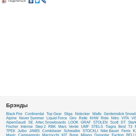
Поделиться
Брэнды
Black Fire
Continental
Top Gear
Stiga
Nidecker
Watts
Gentemstick Snow
Alpine
Never Summer
Liquid Force
Giro
Retki
KHW
Ride
Nitro
VITA
VI
AlpenGaudi
SE
Artec Snowboards
LOOK
GRAF
STOLEN
Scott
DT
Star
Fischer
Intense
Step 2
RBK
Mars
Verde
UMF
STELS
Tiagra
Best
T3
ТРЕК
Julbo
JAMIS
Combilaser
Schwalbe
STOCKLI
Nike Bauer
Fenix
K
Mavic
Campagnolo
Marzocchi
KIT
Bone
Milano
Dynastar
Faction
BELL