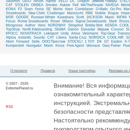
Salomon
GIUO
Airush
Alpine
VELO
DC
Dragon
Зимние товары
STEL
CAT
STOLEN
ORBEA
Smokin
Askew
Felt
WeThePeople
NIVEGA
Meri
KONA
F2
Sram
Fenix
SE
Miche
Haro
Combilaser
O-Matic
Go Pro
Mar
Snowboards
Step Child
Challenger
Marzocchi
RBK
Nobile
Rogue
Hope
MSR
GOODE
Russian Winter
Kuwahara
Scott
JACKSON
Mavic
INFINI
Focus
Rome Snowboards
Rover
Milano
Signal Snowboards
Stark
Roces
Mongoose
Author
Vans
NORDWAY
Slingshot
Bobby Bob
KENDA
COOL 
TopShop
North Kiteboarding
SIGMA
Dahon
Dynastar
Мираж
Cocoon
S
КРОСС
NOVATRACK
Lekisport
Unity
Amos
Velomann
Top Gear
Transn
Alpina
Icelantic
Suunto
CAT
Libera
Santa Cruz
NORDICA
COOL AIR
32
Atom
Forward
Selle
ООО Престиж
STOCKLI
1 TOY
DK
GT
Easton
X-7
Komperdell
Navigator
Marin
Kross
Free Agent
Velorace
Gary Fisher
Pow
О проекте
Правила
Наши партнёры
Реклама на 
© 2007 - 2026
Внимание! Вся информация
ExtremePlanet.ru
ознакомительный характер
инструкцией. Экстремаль
RSS
безопасности представля
Настоятельно рекомменду
руководством опытного и