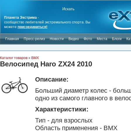
Планета Экстрима
-
сообщество любителей экстремального спорта. Вы
можете
присоединиться!
Главная
Пресс-релиз
Новости
Видео
Фото
Места
Блоги
Ка
Каталог товаров
»
BMX
Велосипед Haro ZX24 2010
Описание:
Больший диаметр колес - больша
одно из самого главного в вело
Характеристики:
Тип - для взрослых
Область применения - BMX