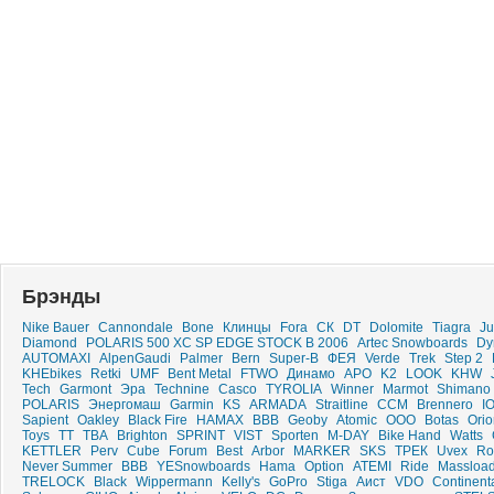
Брэнды
Nike Bauer
Cannondale
Bone
Клинцы
Fora
СК
DT
Dolomite
Tiagra
Ju
Diamond
POLARIS 500 XC SP EDGE STOCK B 2006
Artec Snowboards
Dy
AUTOMAXI
AlpenGaudi
Palmer
Bern
Super-B
ФЕЯ
Verde
Trek
Step 2
KHEbikes
Retki
UMF
Bent Metal
FTWO
Динамо
APO
K2
LOOK
KHW
Tech
Garmont
Эра
Technine
Casco
TYROLIA
Winner
Marmot
Shimano
POLARIS
Энергомаш
Garmin
KS
ARMADA
Straitline
CCM
Brennero
I
Sapient
Oakley
Black Fire
HAMAX
ВВВ
Geoby
Atomic
ООО
Botas
Orio
Toys
ТТ
TBA
Brighton
SPRINT
VIST
Sporten
M-DAY
Bike Hand
Watts
KETTLER
Perv
Cube
Forum
Best
Arbor
MARKER
SKS
ТРЕК
Uvex
Ro
Never Summer
BBB
YESnowboards
Hama
Option
ATEMI
Ride
Massloa
TRELOCK
Black
Wippermann
Kelly's
GoPro
Stiga
Аист
VDO
Continent