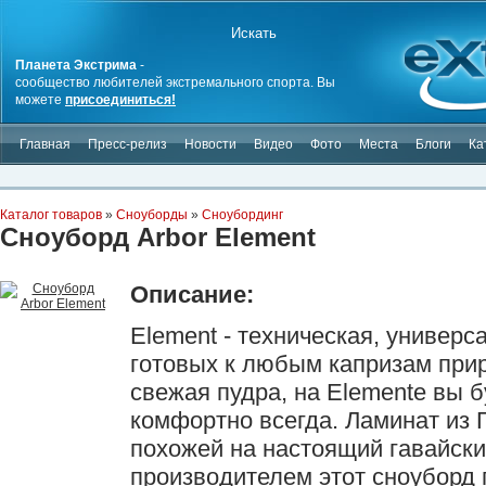
Планета Экстрима
-
сообщество любителей экстремального спорта. Вы
можете
присоединиться!
Главная
Пресс-релиз
Новости
Видео
Фото
Места
Блоги
Ка
Каталог товаров
»
Сноуборды
»
Сноубординг
Сноуборд Arbor Element
Описание:
Element - техническая, универс
готовых к любым капризам прир
свежая пудра, на Elemente вы б
комфортно всегда. Ламинат из 
похожей на настоящий гавайск
производителем этот сноуборд 