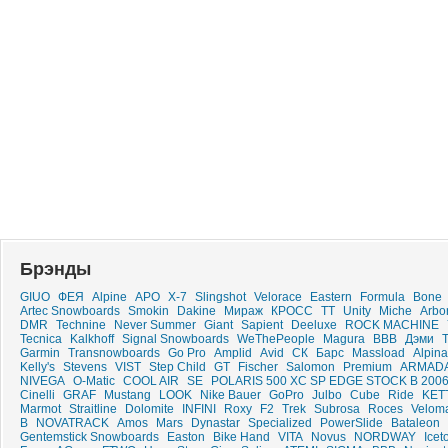
Брэнды
GIUO
ФЕЯ
Alpine
APO
X-7
Slingshot
Velorace
Eastern
Formula
Bone
Artec Snowboards
Smokin
Dakine
Мираж
КРОСС
ТТ
Unity
Miche
Arbo
DMR
Technine
Never Summer
Giant
Sapient
Deeluxe
ROCK MACHINE
Tecnica
Kalkhoff
Signal Snowboards
WeThePeople
Magura
BBB
Дэми
Garmin
Transnowboards
Go Pro
Amplid
Avid
СК
Барс
Massload
Alpina
Kelly's
Stevens
VIST
Step Child
GT
Fischer
Salomon
Premium
ARMAD
NIVEGA
O-Matic
COOL AIR
SE
POLARIS 500 XC SP EDGE STOCK B 200
Cinelli
GRAF
Mustang
LOOK
Nike Bauer
GoPro
Julbo
Cube
Ride
KET
Marmot
Straitline
Dolomite
INFINI
Roxy
F2
Trek
Subrosa
Roces
Velom
B
NOVATRACK
Amos
Mars
Dynastar
Specialized
PowerSlide
Bataleon
Gentemstick Snowboards
Easton
Bike Hand
VITA
Novus
NORDWAY
Icet