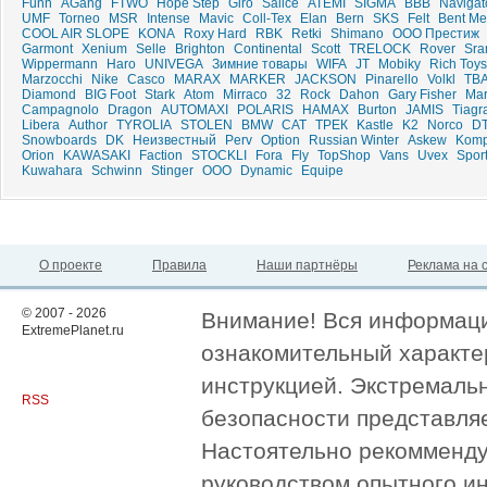
Funn
AGang
FTWO
Hope Step
Giro
Salice
ATEMI
SIGMA
ВВВ
Navigat
UMF
Torneo
MSR
Intense
Mavic
Coll-Tex
Elan
Bern
SKS
Felt
Bent Me
COOL AIR SLOPE
KONA
Roxy Hard
RBK
Retki
Shimano
ООО Престиж
Garmont
Xenium
Selle
Brighton
Continental
Scott
TRELOCK
Rover
Sr
Wippermann
Haro
UNIVEGA
Зимние товары
WIFA
JT
Mobiky
Rich Toys
Marzocchi
Nike
Casco
MARAX
MARKER
JACKSON
Pinarello
Volkl
TB
Diamond
BIG Foot
Stark
Atom
Mirraco
32
Rock
Dahon
Gary Fisher
Mar
Campagnolo
Dragon
AUTOMAXI
POLARIS
HAMAX
Burton
JAMIS
Tiagr
Libera
Author
TYROLIA
STOLEN
BMW
CAT
ТРЕК
Kastle
K2
Norco
D
Snowboards
DK
Неизвестный
Perv
Option
Russian Winter
Askew
Komp
Orion
KAWASAKI
Faction
STOCKLI
Fora
Fly
TopShop
Vans
Uvex
Spor
Kuwahara
Schwinn
Stinger
ООО
Dynamic
Equipe
О проекте
Правила
Наши партнёры
Реклама на 
© 2007 - 2026
Внимание! Вся информация
ExtremePlanet.ru
ознакомительный характер
инструкцией. Экстремаль
RSS
безопасности представля
Настоятельно рекомменду
руководством опытного и