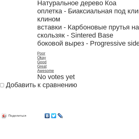
Натуральное дерево Коа
оплетка - Биаксиальная под кл
клином
вставки - Карбоновые прутья н
скользяк - Sintered Base
боковой вырез - Progressive sid
Poor
Okay
Good
Great
Awesome
No votes yet
Добавить к сравнению
Поделиться