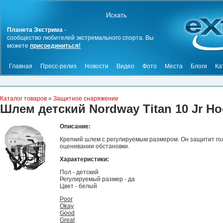
Планета Экстрима
-
сообщество любителей экстремального спорта. Вы
можете
присоединиться!
Главная
Пресс-релиз
Новости
Видео
Фото
Места
Блоги
Ка
Каталог товаров
»
Защитное снаряжение
Шлем детский Nordway Titan 10 Jr Hoc
Описание:
Крепкий шлем с регулируемым размером. Он защитит гол
оценивании обстановки.
Характеристики:
Пол - детский
Регулируемый размер - да
Цвет - белый
Poor
Okay
Good
Great