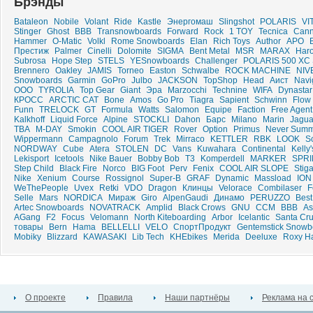
Брэнды
Bataleon
Nobile
Volant
Ride
Kastle
Энергомаш
Slingshot
POLARIS
VI
Stinger
Ghost
BBB
Transnowboards
Forward
Rock
1 TOY
Tecnica
Cann
Hammer
O-Matic
Volkl
Rome Snowboards
Elan
Rich Toys
Author
APO
Престиж
Palmer
Cinelli
Dolomite
SIGMA
Bent Metal
MSR
MARAX
Har
Subrosa
Hope Step
STELS
YESnowboards
Challenger
POLARIS 500 XC
Brennero
Oakley
JAMIS
Torneo
Easton
Schwalbe
ROCK MACHINE
NIV
Snowboards
Garmin
GoPro
Julbo
JACKSON
TopShop
Head
Аист
Navi
ООО
TYROLIA
Top Gear
Giant
Эра
Marzocchi
Technine
WIFA
Dynastar
КРОСС
ARCTIC CAT
Bone
Amos
Go Pro
Tiagra
Sapient
Schwinn
Flow
Funn
TRELOCK
GT
Formula
Watts
Salomon
Equipe
Faction
Free Agent
Kalkhoff
Liquid Force
Alpine
STOCKLI
Dahon
Барс
Milano
Marin
Jagua
TBA
M-DAY
Smokin
COOL AIR TIGER
Rover
Option
Primus
Never Sum
Wippermann
Campagnolo
Forum
Trek
Mirraco
KETTLER
RBK
LOOK
Sc
NORDWAY
Cube
Atera
STOLEN
DC
Vans
Kuwahara
Continental
Kelly'
Lekisport
Icetools
Nike Bauer
Bobby Bob
T3
Komperdell
MARKER
SPRI
Step Child
Black Fire
Norco
BIG Foot
Perv
Fenix
COOL AIR SLOPE
Stig
Nike
Xenium
Course
Rossignol
Super-B
GRAF
Dynamic
Massload
ION
WeThePeople
Uvex
Retki
VDO
Dragon
Клинцы
Velorace
Combilaser
F
Selle
Mars
NORDICA
Мираж
Giro
AlpenGaudi
Динамо
PERUZZO
Best
Artec Snowboards
NOVATRACK
Amplid
Black Crows
GNU
CCM
ВВВ
A
AGang
F2
Focus
Velomann
North Kiteboarding
Arbor
Icelantic
Santa Cr
товары
Bern
Hama
BELLELLI
VELO
СпортПродукт
Gentemstick Snowb
Mobiky
Blizzard
KAWASAKI
Lib Tech
KHEbikes
Merida
Deeluxe
Roxy H
О проекте
Правила
Наши партнёры
Реклама на 