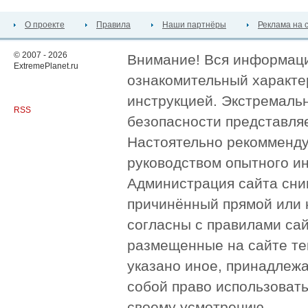
О проекте
Правила
Наши партнёры
Реклама на 
© 2007 - 2026
Внимание! Вся информация
ExtremePlanet.ru
ознакомительный характер
инструкцией. Экстремаль
RSS
безопасности представля
Настоятельно рекомменду
руководством опытного и
Администрация сайта сни
причинённый прямой или 
согласны с правилами сай
размещенные на сайте те
указано иное, принадлежа
собой право использоват
своему усмотрению.