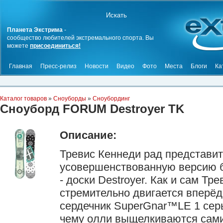
Планета Экстрима
-
сообщество любителей экстремального спорта. Вы
можете
присоединиться!
Главная
Пресс-релиз
Новости
Видео
Фото
Места
Блоги
Ка
Каталог товаров
»
Сноуборды
»
Сноубординг
Сноуборд FORUM Destroyer TK
Описание:
Тревис Кеннеди рад представит
усовершенствованную версию б
- доски Destroyer. Как и сам Тре
стремительно двигается вперё
сердечник SuperGnar™LE 1 серь
чему олли выщелкиваются сами