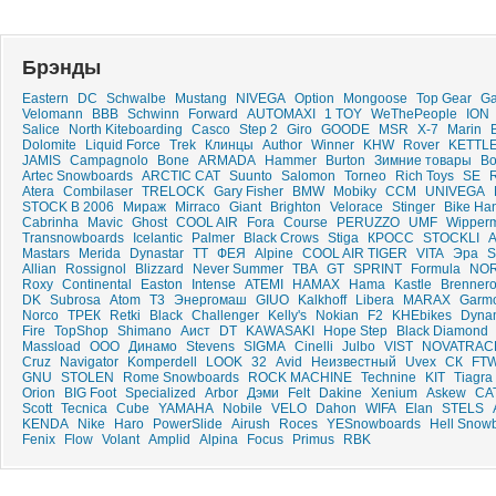
Брэнды
Eastern
DC
Schwalbe
Mustang
NIVEGA
Option
Mongoose
Top Gear
Ga
Velomann
ВВВ
Schwinn
Forward
AUTOMAXI
1 TOY
WeThePeople
ION
Salice
North Kiteboarding
Casco
Step 2
Giro
GOODE
MSR
X-7
Marin
Dolomite
Liquid Force
Trek
Клинцы
Author
Winner
KHW
Rover
KETTL
JAMIS
Campagnolo
Bone
ARMADA
Hammer
Burton
Зимние товары
Bo
Artec Snowboards
ARCTIC CAT
Suunto
Salomon
Torneo
Rich Toys
SE
Atera
Combilaser
TRELOCK
Gary Fisher
BMW
Mobiky
CCM
UNIVEGA
STOCK B 2006
Мираж
Mirraco
Giant
Brighton
Velorace
Stinger
Bike Ha
Cabrinha
Mavic
Ghost
COOL AIR
Fora
Course
PERUZZO
UMF
Wipper
Transnowboards
Icelantic
Palmer
Black Crows
Stiga
КРОСС
STOCKLI
А
Mastars
Merida
Dynastar
ТТ
ФЕЯ
Alpine
COOL AIR TIGER
VITA
Эра
S
Allian
Rossignol
Blizzard
Never Summer
TBA
GT
SPRINT
Formula
NO
Roxy
Continental
Easton
Intense
ATEMI
HAMAX
Hama
Kastle
Brenner
DK
Subrosa
Atom
T3
Энергомаш
GIUO
Kalkhoff
Libera
MARAX
Garm
Norco
ТРЕК
Retki
Black
Challenger
Kelly's
Nokian
F2
KHEbikes
Dyna
Fire
TopShop
Shimano
Аист
DT
KAWASAKI
Hope Step
Black Diamond
Massload
ООО
Динамо
Stevens
SIGMA
Cinelli
Julbo
VIST
NOVATRAC
Cruz
Navigator
Komperdell
LOOK
32
Avid
Неизвестный
Uvex
СК
FT
GNU
STOLEN
Rome Snowboards
ROCK MACHINE
Technine
KIT
Tiagra
Orion
BIG Foot
Specialized
Arbor
Дэми
Felt
Dakine
Xenium
Askew
CA
Scott
Tecnica
Cube
YAMAHA
Nobile
VELO
Dahon
WIFA
Elan
STELS
KENDA
Nike
Haro
PowerSlide
Airush
Roces
YESnowboards
Hell Snow
Fenix
Flow
Volant
Amplid
Alpina
Focus
Primus
RBK