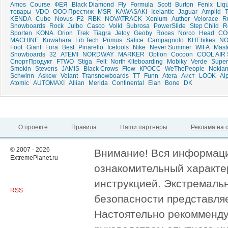
Amos
Course
ФЕЯ
Black Diamond
Fly
Formula
Scott
Burton
Fenix
Liq
товары
VDO
ООО Престиж
MSR
KAWASAKI
Icelantic
Jaguar
Amplid
T
KENDA
Cube
Novus
F2
RBK
NOVATRACK
Xenium
Author
Velorace
R
Snowboards
Rock
Julbo
Casco
Volkl
Subrosa
PowerSlide
Step Child
R
Sporten
KONA
Orion
Trek
Tiagra
Jetoy
Geoby
Roces
Norco
Head
CO
MACHINE
Kuwahara
Lib Tech
Primus
Salice
Campagnolo
KHEbikes
NO
Foot
Giant
Fora
Best
Pinarello
Icetools
Nike
Never Summer
WIFA
Mast
Snowboards
32
ATEMI
NORDWAY
MARKER
Option
Cocoon
COOL AIR
СпортПродукт
FTWO
Stiga
Felt
North Kiteboarding
Mobiky
Verde
Super
Smokin
Stevens
JAMIS
Black Crows
Flow
КРОСС
WeThePeople
Nokia
Schwinn
Askew
Volant
Transnowboards
ТТ
Funn
Atera
Аист
LOOK
Al
Atomic
AUTOMAXI
Allian
Merida
Continental
Elan
Bone
DK
О проекте
Правила
Наши партнёры
Реклама на 
© 2007 - 2026
Внимание! Вся информация
ExtremePlanet.ru
ознакомительный характер
инструкцией. Экстремаль
RSS
безопасности представля
Настоятельно рекомменду