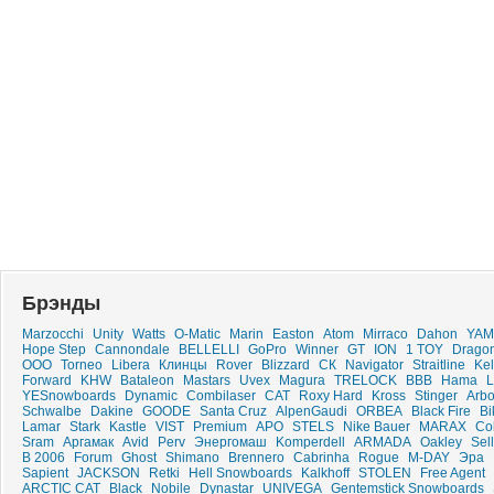
Брэнды
Marzocchi
Unity
Watts
O-Matic
Marin
Easton
Atom
Mirraco
Dahon
YAM
Hope Step
Cannondale
BELLELLI
GoPro
Winner
GT
ION
1 TOY
Drago
ООО
Torneo
Libera
Клинцы
Rover
Blizzard
СК
Navigator
Straitline
Kel
Forward
KHW
Bataleon
Mastars
Uvex
Magura
TRELOCK
BBB
Hama
L
YESnowboards
Dynamic
Combilaser
CAT
Roxy Hard
Kross
Stinger
Arbo
Schwalbe
Dakine
GOODE
Santa Cruz
AlpenGaudi
ORBEA
Black Fire
Bi
Lamar
Stark
Kastle
VIST
Premium
APO
STELS
Nike Bauer
MARAX
Col
Sram
Аргамак
Avid
Perv
Энергомаш
Komperdell
ARMADA
Oakley
Sel
B 2006
Forum
Ghost
Shimano
Brennero
Cabrinha
Rogue
M-DAY
Эра
Sapient
JACKSON
Retki
Hell Snowboards
Kalkhoff
STOLEN
Free Agent
ARCTIC CAT
Black
Nobile
Dynastar
UNIVEGA
Gentemstick Snowboards