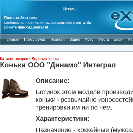
Планета Экстрима
-
сообщество любителей экстремального спорта. Вы
можете
присоединиться!
Главная
Пресс-релиз
Новости
Видео
Фото
Места
Блоги
Ка
Каталог товаров
»
Ледовые коньки
Коньки ООО "Динамо" Интеграл
Описание:
Ботинок этом модели производи
коньки чрезвычайно износостой
тренировки им ни по чем.
Характеристики:
Назначение - хоккейные (мужск