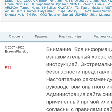
Dragon
DC
COOL AIR TIGER
Fly
Atom
Hell Snowboards
JAMIS
ROCK 
Libera
Nitro
Felt
JT
Wippermann
Dynamic
SIGMA
Schwinn
Cinelli
ТРЕ
ARMADA
Torneo
Novus
KHEbikes
KAWASAKI
T3
Tiagra
Mustang
VIST
Airush
Bern
Hammer
Gary Fisher
Equipe
Mobiky
ТТ
APO
Rome Snowb
Клинцы
Volkl
BIG Foot
ООО Престиж
Sapient
UNIVEGA
Stiga
Magura
О проекте
Правила
Наши партнёры
Реклама на 
© 2007 - 2026
Внимание! Вся информация
ExtremePlanet.ru
ознакомительный характер
инструкцией. Экстремаль
RSS
безопасности представля
Настоятельно рекомменду
руководством опытного и
Администрация сайта сни
причинённый прямой или 
согласны с правилами сай