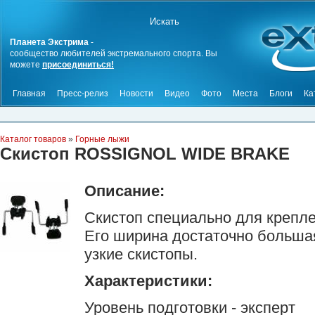
Планета Экстрима
-
сообщество любителей экстремального спорта. Вы
можете
присоединиться!
Главная
Пресс-релиз
Новости
Видео
Фото
Места
Блоги
Ка
Каталог товаров
»
Горные лыжи
Скистоп ROSSIGNOL WIDE BRAKE
Описание:
Скистоп специально для креп
Его ширина достаточно большая
узкие скистопы.
Характеристики:
Уровень подготовки - эксперт