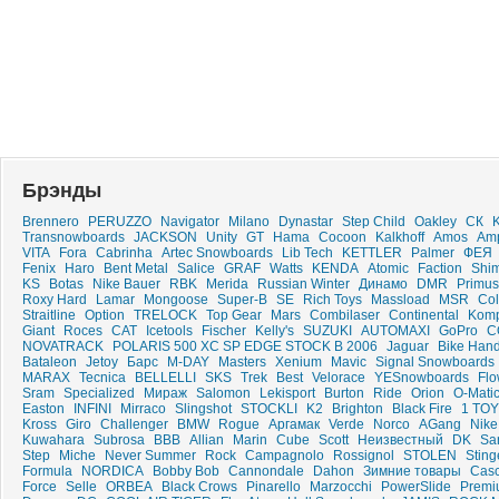
Брэнды
Brennero
PERUZZO
Navigator
Milano
Dynastar
Step Child
Oakley
СК
Transnowboards
JACKSON
Unity
GT
Hama
Cocoon
Kalkhoff
Amos
Amp
VITA
Fora
Cabrinha
Artec Snowboards
Lib Tech
KETTLER
Palmer
ФЕЯ
Fenix
Haro
Bent Metal
Salice
GRAF
Watts
KENDA
Atomic
Faction
Shi
KS
Botas
Nike Bauer
RBK
Merida
Russian Winter
Динамо
DMR
Primus
Roxy Hard
Lamar
Mongoose
Super-B
SE
Rich Toys
Massload
MSR
Col
Straitline
Option
TRELOCK
Top Gear
Mars
Combilaser
Continental
Komp
Giant
Roces
CAT
Icetools
Fischer
Kelly's
SUZUKI
AUTOMAXI
GoPro
C
NOVATRACK
POLARIS 500 XC SP EDGE STOCK B 2006
Jaguar
Bike Han
Bataleon
Jetoy
Барс
M-DAY
Masters
Xenium
Mavic
Signal Snowboards
MARAX
Tecnica
BELLELLI
SKS
Trek
Best
Velorace
YESnowboards
Fl
Sram
Specialized
Мираж
Salomon
Lekisport
Burton
Ride
Orion
O-Mati
Easton
INFINI
Mirraco
Slingshot
STOCKLI
K2
Brighton
Black Fire
1 TOY
Kross
Giro
Challenger
BMW
Rogue
Аргамак
Verde
Norco
AGang
Nike
Kuwahara
Subrosa
BBB
Allian
Marin
Cube
Scott
Неизвестный
DK
Sa
Step
Miche
Never Summer
Rock
Campagnolo
Rossignol
STOLEN
Sting
Formula
NORDICA
Bobby Bob
Cannondale
Dahon
Зимние товары
Cas
Force
Selle
ORBEA
Black Crows
Pinarello
Marzocchi
PowerSlide
Premi