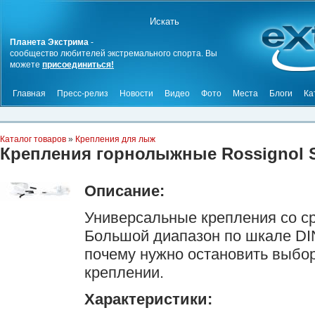
Планета Экстрима
-
сообщество любителей экстремального спорта. Вы
можете
присоединиться!
Главная
Пресс-релиз
Новости
Видео
Фото
Места
Блоги
Ка
Каталог товаров
»
Крепления для лыж
Крепления горнолыжные Rossignol S
Описание:
Универсальные крепления со с
Большой диапазон по шкале DIN
почему нужно остановить выбор
креплении.
Характеристики: