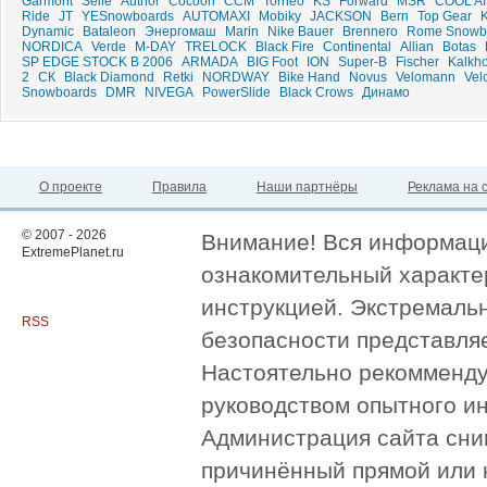
Garmont
Selle
Author
Cocoon
CCM
Torneo
KS
Forward
MSR
COOL A
Ride
JT
YESnowboards
AUTOMAXI
Mobiky
JACKSON
Bern
Top Gear
Dynamic
Bataleon
Энергомаш
Marin
Nike Bauer
Brennero
Rome Snowb
NORDICA
Verde
M-DAY
TRELOCK
Black Fire
Continental
Allian
Botas
SP EDGE STOCK B 2006
ARMADA
BIG Foot
ION
Super-B
Fischer
Kalkho
2
СК
Black Diamond
Retki
NORDWAY
Bike Hand
Novus
Velomann
Vel
Snowboards
DMR
NIVEGA
PowerSlide
Black Crows
Динамо
О проекте
Правила
Наши партнёры
Реклама на 
© 2007 - 2026
Внимание! Вся информация
ExtremePlanet.ru
ознакомительный характер
инструкцией. Экстремаль
RSS
безопасности представля
Настоятельно рекомменду
руководством опытного и
Администрация сайта сни
причинённый прямой или 