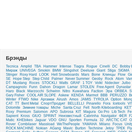
Брэнды
Tecnica
Amplid
TBA
Hammer
Intense
Tiagra
Rogue
Cinelli
DC
Bobby 
Мираж
UNIVEGA
Smokin
BMW
Slingshot
Deeluxe
Giant
Stiga
SIGMA
Stinger
Roxy Hard
LOOK
Hell Snowboards
Mars
Bone
Клинцы
Flow
Gi
SE
Hope Step
Step Child
Palmer
Never Summer
Geoby
Rock
Atom
Va
DT
Mustang
Roces
STOCKLI
Watts
GRAF
1 TOY
Volkl
Nidecker
Julbo
Campagnolo
Funn
Dahon
Dragon
Lamar
STOLEN
Free Agent
Dynastar
Haro
Black
Marzocchi
Schwinn
Nitro
Kuwahara
Faction
Эра
ORBEA
S
Gary Fisher
COOL AIR SLOPE
Askew
KENDA
Marmot
BBB
PERUZZO
B
Winter
FTWO
Nike
Аргамак
Airush
Amos
JAMIS
TYROLIA
Option
Mon
CAT
ТТ
Bent Metal
СпортПродукт
BELLELLI
Pinarello
Fora
Icetools
VI
Dolomite
Зимние товары
Miche
Santa Cruz
Felt
North Kiteboarding
KET
Roxy
Premium
Salomon
APO
Subrosa
KIT
Magura
Go Pro
Lib Tech
Fe
Sapient
Kross
GIUO
SPRINT
Неизвестный
Cabrinha
Navigator
ФЕЯ
F
Matic
KHEbikes
Jaguar
VDO
GNU
Sporten
Formula
32
ARCTIC CAT
О
Rover
Combilaser
Massload
WeThePeople
YAMAHA
Milano
Focus
Unit
ROCK MACHINE
Nokian
AGang
Mavic
Burton
Technine
Jetoy
ТРЕК
Fly