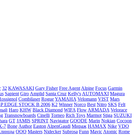
т
32
KAWASAKI
Gary Fisher
Free Agent
Alpine
Focus
Garmin
us
Sapient
Giro
Amplid
Santa Cruz
Kelly's
AUTOMAXI
Magura
Rossignol
Combilaser
Rogue
YAMAHA
Velomann
VIST
Mars
SP EDGE STOCK B 2006
K2
Winner
Norco
Best
Nitro
SKS
Felt
ный
Haro
KHW
Black Diamond
WIFA
Flow
ARMADA
Velorace
ng
Transnowboards
Cinelli
Torneo
Rich Toys
Marmot
Stiga
SUZUKI
hara
GT
JAMIS
SPRINT
Navigator
GOODE
Marin
Nokian
Cocoon
X-7
Bone
Author
Easton
AlpenGaudi
Мираж
HAMAX
Nike
VDO
Клинцы
ООО
Masters
Nidecker
Subrosa
Funn
Mavic
Atomic
Rome