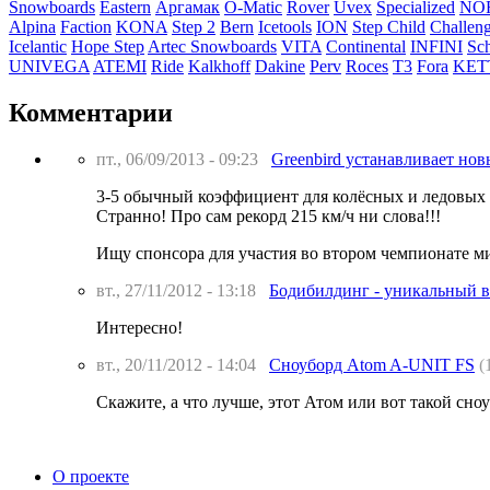
Snowboards
Eastern
Аргамак
O-Matic
Rover
Uvex
Specialized
NO
Alpina
Faction
KONA
Step 2
Bern
Icetools
ION
Step Child
Challen
Icelantic
Hope Step
Artec Snowboards
VITA
Continental
INFINI
Sc
UNIVEGA
ATEMI
Ride
Kalkhoff
Dakine
Perv
Roces
T3
Fora
KET
Комментарии
пт., 06/09/2013 - 09:23
Greenbird устанавливает нов
3-5 обычный коэффициент для колёсных и ледовых 
Странно! Про сам рекорд 215 км/ч ни слова!!!
Ищу спонсора для участия во втором чемпионате ми
вт., 27/11/2012 - 13:18
Бодибилдинг - уникальный в
Интересно!
вт., 20/11/2012 - 14:04
Сноуборд Atom A-UNIT FS
(
Скажите, а что лучше, этот Атом или вот такой сн
О проекте