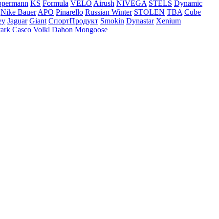
ppermann
KS
Formula
VELO
Airush
NIVEGA
STELS
Dynamic
Nike Bauer
APO
Pinarello
Russian Winter
STOLEN
TBA
Cube
ey
Jaguar
Giant
СпортПродукт
Smokin
Dynastar
Xenium
tark
Casco
Volkl
Dahon
Mongoose