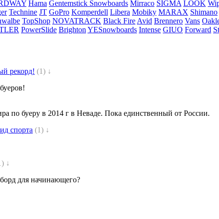
RDWAY
Hama
Gentemstick Snowboards
Mirraco
SIGMA
LOOK
Wi
ger
Technine
JT
GoPro
Komperdell
Libera
Mobiky
MARAX
Shimano
hwalbe
TopShop
NOVATRACK
Black Fire
Avid
Brennero
Vans
Oakl
TLER
PowerSlide
Brighton
YESnowboards
Intense
GIUO
Forward
S
ый рекорд!
(1) ↓
буеров!
ра по буеру в 2014 г в Неваде. Пока единственный от России.
ид спорта
(1) ↓
1) ↓
оуборд для начинающего?