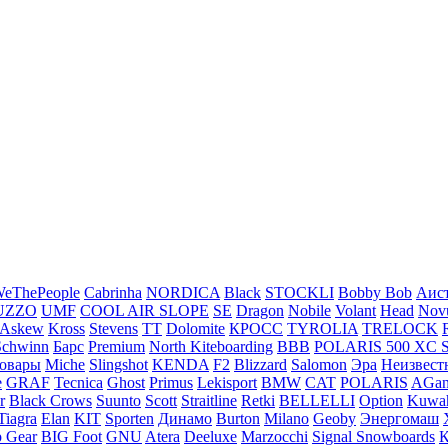
eThePeople
Cabrinha
NORDICA
Black
STOCKLI
Bobby Bob
Аис
UZZO
UMF
COOL AIR SLOPE
SE
Dragon
Nobile
Volant
Head
Nov
Askew
Kross
Stevens
ТТ
Dolomite
КРОСС
TYROLIA
TRELOCK
Schwinn
Барс
Premium
North Kiteboarding
BBB
POLARIS 500 XC 
товары
Miche
Slingshot
KENDA
F2
Blizzard
Salomon
Эра
Неизвест
e
GRAF
Tecnica
Ghost
Primus
Lekisport
BMW
CAT
POLARIS
AGa
r
Black Crows
Suunto
Scott
Straitline
Retki
BELLELLI
Option
Kuwa
Tiagra
Elan
KIT
Sporten
Динамо
Burton
Milano
Geoby
Энергомаш
 Gear
BIG Foot
GNU
Atera
Deeluxe
Marzocchi
Signal Snowboards