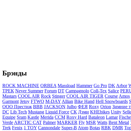
Брэнды
ROCK MACHINE
ORBEA
Massload
Hammer
Go Pro
DK
Arbor
W
ТРЕК
Never Summer
Forum
DT
Campagnolo
Coll-Tex
Salice
PER
Mastars
COOL AIR
Rock
Stinger
COOL AIR TIGER
Course
Amos
Garmont
Jetoy
FTWO
M-DAY
Allian
Bike Hand
Hell Snowboards
ООО Престиж
ВВВ
JACKSON
Julbo
ФЕЯ
Roxy
Orion
Зимние 
DC
Lib Tech
Mustang
Liquid Force
СК
Дэми
KHEbikes
Unity
Sell
Equipe
Sram
Kastle
Merida
CCM
Roxy Hard
Bataleon
Lamar
Fische
Verde
ARCTIC CAT
Palmer
MARKER
Fly
MSR
Watts
Bent Metal
Trek
Fenix
1 TOY
Cannondale
Super-B
Atom
Botas
RBK
DMR
Top