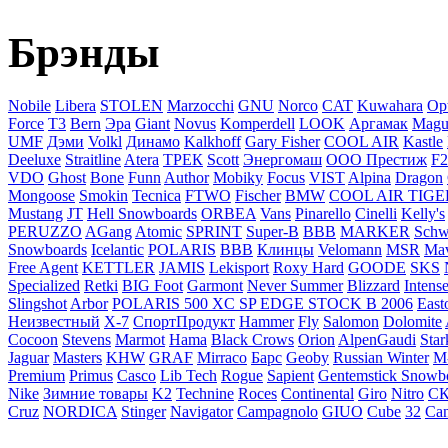
Брэнды
Nobile
Libera
STOLEN
Marzocchi
GNU
Norco
CAT
Kuwahara
Op
Force
T3
Bern
Эра
Giant
Novus
Komperdell
LOOK
Аргамак
Magu
UMF
Дэми
Volkl
Динамо
Kalkhoff
Gary Fisher
COOL AIR
Kastle
Deeluxe
Straitline
Atera
ТРЕК
Scott
Энергомаш
ООО Престиж
F2
VDO
Ghost
Bone
Funn
Author
Mobiky
Focus
VIST
Alpina
Dragon
Mongoose
Smokin
Tecnica
FTWO
Fischer
BMW
COOL AIR TIGE
Mustang
JT
Hell Snowboards
ORBEA
Vans
Pinarello
Cinelli
Kelly's
PERUZZO
AGang
Atomic
SPRINT
Super-B
BBB
MARKER
Schw
Snowboards
Icelantic
POLARIS
ВВВ
Клинцы
Velomann
MSR
Mav
Free Agent
KETTLER
JAMIS
Lekisport
Roxy Hard
GOODE
SKS
Specialized
Retki
BIG Foot
Garmont
Never Summer
Blizzard
Intens
Slingshot
Arbor
POLARIS 500 XC SP EDGE STOCK B 2006
East
Неизвестный
X-7
СпортПродукт
Hammer
Fly
Salomon
Dolomite
Cocoon
Stevens
Marmot
Hama
Black Crows
Orion
AlpenGaudi
Star
Jaguar
Masters
KHW
GRAF
Mirraco
Барс
Geoby
Russian Winter
M
Premium
Primus
Casco
Lib Tech
Rogue
Sapient
Gentemstick Snowb
Nike
Зимние товары
K2
Technine
Roces
Continental
Giro
Nitro
С
Cruz
NORDICA
Stinger
Navigator
Campagnolo
GIUO
Cube
32
Can