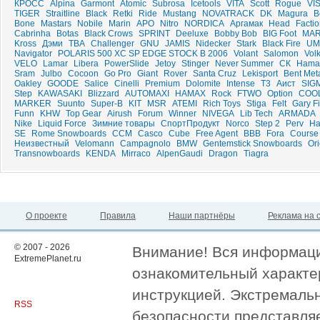
КРОСС
Alpina
Garmont
Atomic
Subrosa
Icetools
VITA
Scott
Rogue
VI
TIGER
Straitline
Black
Retki
Ride
Mustang
NOVATRACK
DK
Magura
B
Bone
Mastars
Nobile
Marin
APO
Nitro
NORDICA
Аргамак
Head
Facti
Cabrinha
Botas
Black Crows
SPRINT
Deeluxe
Bobby Bob
BIG Foot
MA
Kross
Дэми
TBA
Challenger
GNU
JAMIS
Nidecker
Stark
Black Fire
UM
Navigator
POLARIS 500 XC SP EDGE STOCK B 2006
Volant
Salomon
Volk
VELO
Lamar
Libera
PowerSlide
Jetoy
Stinger
Never Summer
СК
Hama
Sram
Julbo
Cocoon
Go Pro
Giant
Rover
Santa Cruz
Lekisport
Bent Met
Oakley
GOODE
Salice
Cinelli
Premium
Dolomite
Intense
T3
Аист
SIG
Step
KAWASAKI
Blizzard
AUTOMAXI
HAMAX
Rock
FTWO
Option
COOL
MARKER
Suunto
Super-B
KIT
MSR
ATEMI
Rich Toys
Stiga
Felt
Gary F
Funn
KHW
Top Gear
Airush
Forum
Winner
NIVEGA
Lib Tech
ARMADA
Nike
Liquid Force
Зимние товары
СпортПродукт
Norco
Step 2
Perv
H
SE
Rome Snowboards
CCM
Casco
Cube
Free Agent
BBB
Fora
Course
Неизвестный
Velomann
Campagnolo
BMW
Gentemstick Snowboards
Or
Transnowboards
KENDA
Mirraco
AlpenGaudi
Dragon
Tiagra
О проекте
Правила
Наши партнёры
Реклама на 
© 2007 - 2026
Внимание! Вся информация
ExtremePlanet.ru
ознакомительный характер
инструкцией. Экстремаль
RSS
безопасности представля