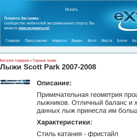
Планета Экстрима
-
сообщество любителей экстремального спорта. Вы
можете
присоединиться!
Главная
Пресс-релиз
Новости
Видео
Фото
Места
Блоги
Ка
Каталог товаров
»
Горные лыжи
Лыжи Scott Park 2007-2008
Описание:
Примечательная геометрия пр
лыжников. Отличный баланс и 
данных лыж принесла им больш
Характеристики:
Стиль катания - фристайл