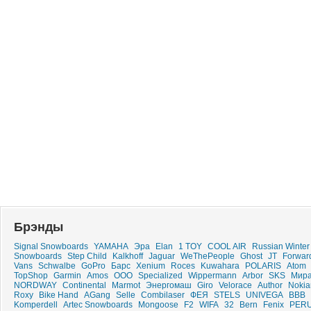
Брэнды
Signal Snowboards
YAMAHA
Эра
Elan
1 TOY
COOL AIR
Russian Winter
Snowboards
Step Child
Kalkhoff
Jaguar
WeThePeople
Ghost
JT
Forwar
Vans
Schwalbe
GoPro
Барс
Xenium
Roces
Kuwahara
POLARIS
Atom
TopShop
Garmin
Amos
ООО
Specialized
Wippermann
Arbor
SKS
Мир
NORDWAY
Continental
Marmot
Энергомаш
Giro
Velorace
Author
Nokia
Roxy
Bike Hand
AGang
Selle
Combilaser
ФЕЯ
STELS
UNIVEGA
ВВВ
Komperdell
Artec Snowboards
Mongoose
F2
WIFA
32
Bern
Fenix
PER