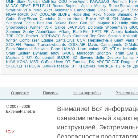
UMF
Stark
Nokian
Coll-Tex
ООО
Free Agent
KAWASAKI
Premium
Perv
M-DAY
GRAF
BELLELLI
Roces
Sapient
Alpina
Mobiky
Rome Snowboar
Straitline
VITA
Nitro
Аист
Velomann
Cannondale
Cinelli
Клинцы
YESno
NOVATRACK
X-7
COOL AIR SLOPE
Hope Step
Roxy
Nobile
Shimano
R
Cube
Gary Fisher
Cabrinha
Xenium
Norco
Rover
INFINI
ION
Alpine
Or
Slingshot
Focus
Bataleon
Dakine
Funn
Giro
DC
Мираж
K2
Unity
Nide
Snowboards
Winner
Volkl
Salice
JACKSON
Dolomite
Wippermann
GIU
Summer
Geoby
AlpenGaudi
AGang
Black Fire
KETTLER
Atomic
Icetools
TRELOCK
Palmer
NORDWAY
Stiga
Garmont
Top Gear
Smokin
Kalkhoff
Winter
Combilaser
Equipe
Santa Cruz
CCM
Неизвестный
Giant
Vans
STOLEN
Primus
Transnowboards
COOL AIR
Mavic
Campagnolo
O-Matic
Black Diamond
Schwinn
Барс
HAMAX
Haro
Volant
KIT
ATEMI
Icelantic
Sram
Eastern
Dynamic
Jetoy
КРОСС
Marzocchi
Brighton
Forum
CAT
Masters
1 TOY
Komperdell
SUZUKI
32
Stevens
Selle
Deeluxe
Lamar
KHW
KONA
MSR
GoPro
Uvex
DT
Formula
DK
ARCTIC CAT
Dragon
STOCKLI
TYROLIA
Зимние товары
JT
KHEbikes
MARKER
F2
Ride
Дэ
О проекте
Правила
Наши партнёры
Реклама на 
© 2007 - 2026
Внимание! Вся информация
ExtremePlanet.ru
ознакомительный характер
инструкцией. Экстремаль
RSS
безопасности представля