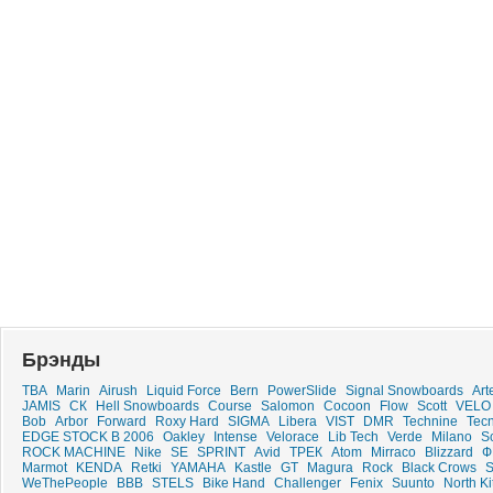
Брэнды
TBA
Marin
Airush
Liquid Force
Bern
PowerSlide
Signal Snowboards
Art
JAMIS
СК
Hell Snowboards
Course
Salomon
Cocoon
Flow
Scott
VELO
Bob
Arbor
Forward
Roxy Hard
SIGMA
Libera
VIST
DMR
Technine
Tecn
EDGE STOCK B 2006
Oakley
Intense
Velorace
Lib Tech
Verde
Milano
S
ROCK MACHINE
Nike
SE
SPRINT
Avid
ТРЕК
Atom
Mirraco
Blizzard
Ф
Marmot
KENDA
Retki
YAMAHA
Kastle
GT
Magura
Rock
Black Crows
S
WeThePeople
ВВВ
STELS
Bike Hand
Challenger
Fenix
Suunto
North K