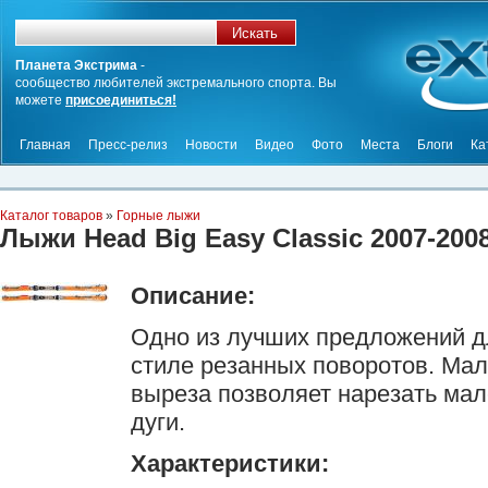
Планета Экстрима
-
сообщество любителей экстремального спорта. Вы
можете
присоединиться!
Главная
Пресс-релиз
Новости
Видео
Фото
Места
Блоги
Ка
Каталог товаров
»
Горные лыжи
Лыжи Head Big Easy Classic 2007-200
Описание:
Одно из лучших предложений дл
стиле резанных поворотов. Мал
выреза позволяет нарезать мал
дуги.
Характеристики: