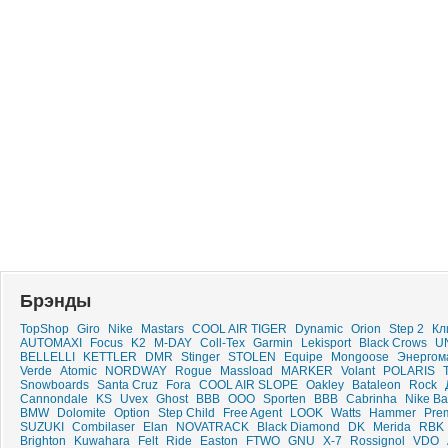
Брэнды
TopShop
Giro
Nike
Mastars
COOL AIR TIGER
Dynamic
Orion
Step 2
Кл
AUTOMAXI
Focus
K2
M-DAY
Coll-Tex
Garmin
Lekisport
Black Crows
U
BELLELLI
KETTLER
DMR
Stinger
STOLEN
Equipe
Mongoose
Энерго
Verde
Atomic
NORDWAY
Rogue
Massload
MARKER
Volant
POLARIS
Snowboards
Santa Cruz
Fora
COOL AIR SLOPE
Oakley
Bataleon
Rock
Cannondale
KS
Uvex
Ghost
BBB
ООО
Sporten
ВВВ
Cabrinha
Nike Ba
BMW
Dolomite
Option
Step Child
Free Agent
LOOK
Watts
Hammer
Pre
SUZUKI
Combilaser
Elan
NOVATRACK
Black Diamond
DK
Merida
RBK
Brighton
Kuwahara
Felt
Ride
Easton
FTWO
GNU
X-7
Rossignol
VDO