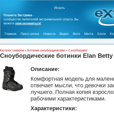
Планета Экстрима
-
сообщество любителей экстремального спорта. Вы
можете
присоединиться!
Главная
Пресс-релиз
Новости
Видео
Фото
Места
Блоги
Ка
Каталог товаров
»
Ботинки сноубордические
»
Сноубординг
Сноубордические ботинки Elan Betty 
Описание:
Комфортная модель для маленьк
отвечает мысли, что девочки з
лучшего. Полная копия взрослог
рабочими характеристиками.
Характеристики: