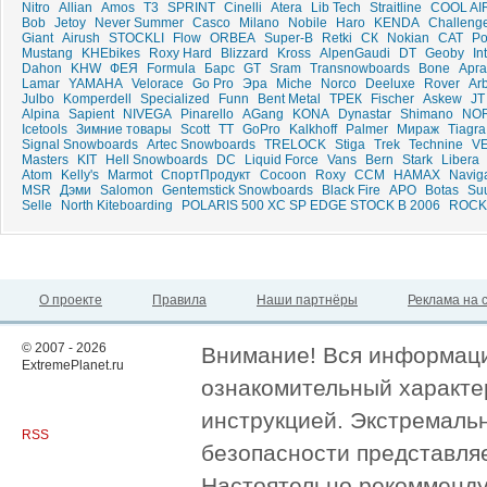
Nitro
Allian
Amos
T3
SPRINT
Cinelli
Atera
Lib Tech
Straitline
COOL AI
Bob
Jetoy
Never Summer
Casco
Milano
Nobile
Haro
KENDA
Challeng
Giant
Airush
STOCKLI
Flow
ORBEA
Super-B
Retki
СК
Nokian
CAT
Po
Mustang
KHEbikes
Roxy Hard
Blizzard
Kross
AlpenGaudi
DT
Geoby
In
Dahon
KHW
ФЕЯ
Formula
Барс
GT
Sram
Transnowboards
Bone
Арг
Lamar
YAMAHA
Velorace
Go Pro
Эра
Miche
Norco
Deeluxe
Rover
Ar
Julbo
Komperdell
Specialized
Funn
Bent Metal
ТРЕК
Fischer
Askew
JT
Alpina
Sapient
NIVEGA
Pinarello
AGang
KONA
Dynastar
Shimano
NO
Icetools
Зимние товары
Scott
ТТ
GoPro
Kalkhoff
Palmer
Мираж
Tiagra
Signal Snowboards
Artec Snowboards
TRELOCK
Stiga
Trek
Technine
V
Masters
KIT
Hell Snowboards
DC
Liquid Force
Vans
Bern
Stark
Libera
Atom
Kelly's
Marmot
СпортПродукт
Cocoon
Roxy
CCM
HAMAX
Navig
MSR
Дэми
Salomon
Gentemstick Snowboards
Black Fire
APO
Botas
Su
Selle
North Kiteboarding
POLARIS 500 XC SP EDGE STOCK B 2006
ROCK
О проекте
Правила
Наши партнёры
Реклама на 
© 2007 - 2026
Внимание! Вся информация
ExtremePlanet.ru
ознакомительный характер
инструкцией. Экстремаль
RSS
безопасности представля
Настоятельно рекомменду