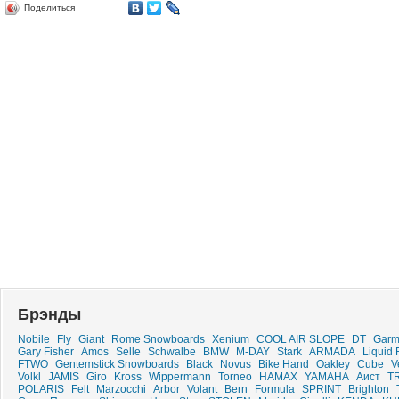
Поделиться
Брэнды
Nobile
Fly
Giant
Rome Snowboards
Xenium
COOL AIR SLOPE
DT
Garm
Gary Fisher
Amos
Selle
Schwalbe
BMW
M-DAY
Stark
ARMADA
Liquid 
FTWO
Gentemstick Snowboards
Black
Novus
Bike Hand
Oakley
Cube
V
Volkl
JAMIS
Giro
Kross
Wippermann
Torneo
HAMAX
YAMAHA
Аист
T
POLARIS
Felt
Marzocchi
Arbor
Volant
Bern
Formula
SPRINT
Brighton