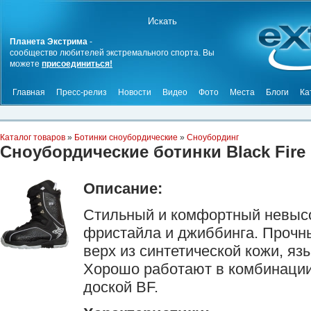
Планета Экстрима
-
сообщество любителей экстремального спорта. Вы
можете
присоединиться!
Главная
Пресс-релиз
Новости
Видео
Фото
Места
Блоги
Ка
Каталог товаров
»
Ботинки сноубордические
»
Сноубординг
Сноубордические ботинки Black Fir
Описание:
Стильный и комфортный невысо
фристайла и джиббинга. Проч
верх из синтетической кожи, яз
Хорошо работают в комбинаци
доской BF.