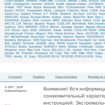
СпортПродукт
Shimano
Hope Step
STOLEN
Merida
Cinelli
KENDA
KH
MSR
Campagnolo
Hammer
MARAX
Kastle
Зимние товары
AUTOMAXI
O-Matic
VIST
Head
Alpina
Massload
Nitro
YESnowboards
Flow
RBK
S
Easton
КРОСС
Komperdell
Miche
Lekisport
Cabrinha
Mavic
LOOK
Кли
Santa Cruz
Sapient
Primus
X-7
ATEMI
Straitline
Top Gear
Coll-Tex
Gar
PERUZZO
AGang
Russian Winter
Nokian
Salice
Black Fire
Best
Step 2
KAWASAKI
Eastern
Ride
Cocoon
WIFA
Salomon
Bone
Kelly's
CCM
Д
ARCTIC CAT
Mirraco
Masters
Rogue
COOL AIR
Bent Metal
Artec Snowb
Subrosa
VDO
MARKER
STELS
Winner
Аргамак
Sporten
Мираж
Blizza
CAT
Roces
Haro
KHW
UNIVEGA
Askew
SIGMA
COOL AIR TIGER
ORB
Неизвестный
Fischer
Magura
Perv
Never Summer
Atera
JACKSON
SK
KIT
WeThePeople
Roxy Hard
Continental
Stevens
Marmot
NOVATRACK
Mustang
Mongoose
ООО Престиж
Hell Snowboards
Free Agent
K2
Iceto
Bob
Amplid
Technine
GOODE
Jetoy
INFINI
Super-B
Navigator
Libera
STOCKLI
Burton
Kuwahara
NORDICA
Marin
Mobiky
Challenger
Geoby
Slingshot
Uvex
Step Child
Focus
BELLELLI
DC
Smokin
Rich Toys
Cour
Equipe
DK
Pinarello
Rossignol
GT
Unity
TBA
UMF
BBB
ООО
Tiagra
ТРЕК
Atomic
32
Барс
POLARIS 500 XC SP EDGE STOCK B 2006
Roxy
О проекте
Правила
Наши партнёры
Реклама на 
© 2007 - 2026
Внимание! Вся информация
ExtremePlanet.ru
ознакомительный характер
инструкцией. Экстремаль