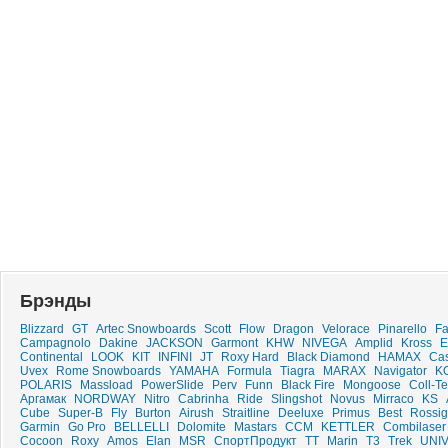
Брэнды
Blizzard
GT
Artec Snowboards
Scott
Flow
Dragon
Velorace
Pinarello
Fa
Campagnolo
Dakine
JACKSON
Garmont
KHW
NIVEGA
Amplid
Kross
E
Continental
LOOK
KIT
INFINI
JT
Roxy Hard
Black Diamond
HAMAX
Ca
Uvex
Rome Snowboards
YAMAHA
Formula
Tiagra
MARAX
Navigator
K
POLARIS
Massload
PowerSlide
Perv
Funn
Black Fire
Mongoose
Coll-T
Аргамак
NORDWAY
Nitro
Cabrinha
Ride
Slingshot
Novus
Mirraco
KS
Cube
Super-B
Fly
Burton
Airush
Straitline
Deeluxe
Primus
Best
Rossig
Garmin
Go Pro
BELLELLI
Dolomite
Mastars
CCM
KETTLER
Combilaser
Cocoon
Roxy
Amos
Elan
MSR
СпортПродукт
ТТ
Marin
T3
Trek
UNI