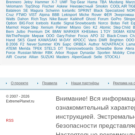
Brennero
Jetoy
Hammer
X-7
UMF
Top Gear
Hama
TBA
Mustang
Marz
Velomann
TopShop
Fischer
Askew
Неизвестный
Smokin
COOL AIR TIG
Bataleon
SE
Magura
Schwinn
Icelantic
SPRINT
Black
Specialized
NOR
Cruz
FTWO
VIST
Alpina
BBB
Lekisport
Miche
Rover
ФЕЯ
Энергомаш
Watts
Dahon
Rich Toys
Nike Bauer
Kalkhoff
Ghost
Forum
GoPro
Stinge
Option
BIG Foot
Icetools
Kastle
Signal Snowboards
Norco
Botas
Felt
Eq
Marmot
Hope Step
Xenium
Palmer
Milano
Giro
K2
Atomic
Step Child
B
Bern
Julbo
Premium
DK
BMW
MARKER
KHEbikes
1 TOY
SIGMA
KEN
WeThePeople
Мираж
ООО
Gary Fisher
Focus
APO
32
Black Crows
Ch
Hand
SKS
Giant
KAWASAKI
M-DAY
КРОСС
Vans
DMR
Brighton
ООО 
B 2006
F2
Never Summer
ION
Барс
ORBEA
Author
NOVATRACK
Lama
ATEMI
Merida
ТРЕК
STELS
DT
Transnowboards
Schwalbe
Bone
Atera
Force
Russian Winter
RBK
Arbor
Rogue
Dynastar
Sporten
Mobiky
Cinel
AIR
Course
Allian
SUZUKI
Masters
AlpenGaudi
Selle
STOCKLI
О проекте
Правила
Наши партнёры
Реклама на 
© 2007 - 2026
Внимание! Вся информация
ExtremePlanet.ru
ознакомительный характер
инструкцией. Экстремаль
RSS
безопасности представля
Настоятельно рекомменду