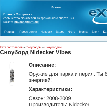
Планета Экстрима
-
сообщество любителей экстремального спорта. Вы
можете
присоединиться!
Главная
Пресс-релиз
Новости
Видео
Фото
Места
Блоги
Ка
Каталог товаров
»
Сноуборды
»
Сноубординг
Сноуборд Nidecker Vibes
Описание:
Оружие для парка и перил. Ты 
энергией!
Характеристики:
Сезон: 2008-2009
Производитель: Nidecker