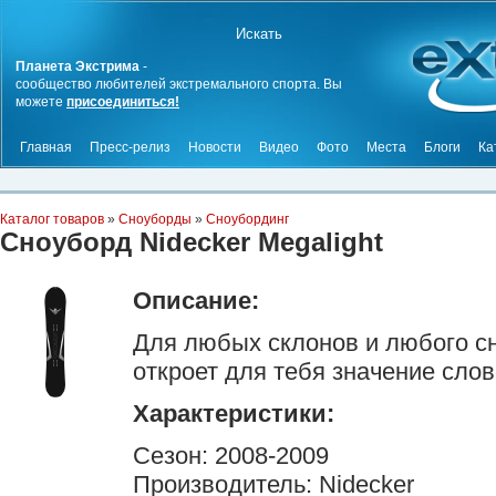
Планета Экстрима
-
сообщество любителей экстремального спорта. Вы
можете
присоединиться!
Главная
Пресс-релиз
Новости
Видео
Фото
Места
Блоги
Ка
Каталог товаров
»
Сноуборды
»
Сноубординг
Сноуборд Nidecker Megalight
Описание:
Для любых склонов и любого сн
откроет для тебя значение слов
Характеристики:
Сезон: 2008-2009
Производитель: Nidecker