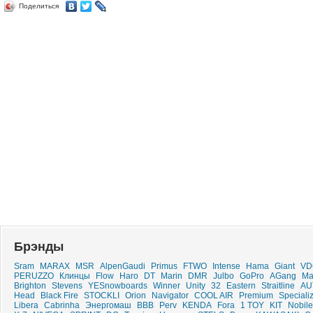
Поделиться
Брэнды
Sram
MARAX
MSR
AlpenGaudi
Primus
FTWO
Intense
Hama
Giant
VD
PERUZZO
Клинцы
Flow
Haro
DT
Marin
DMR
Julbo
GoPro
AGang
Ma
Brighton
Stevens
YESnowboards
Winner
Unity
32
Eastern
Straitline
AU
Head
Black Fire
STOCKLI
Orion
Navigator
COOL AIR
Premium
Speciali
Libera
Cabrinha
Энергомаш
BBB
Perv
KENDA
Fora
1 TOY
KIT
Nobile