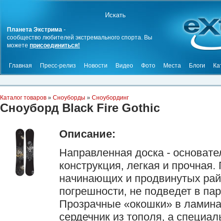
Планета Экстрима
-
сообщество любителей экстремального спорта. Вы
можете
присоединиться!
Главная
Пресс-релиз
Новости
Видео
Фото
Места
Блоги
Ка
Каталог товаров
»
Сноуборды
»
Сноубординг
Сноуборд Black Fire Gothic
Описание:
Направленная доска - основат
конструкция, легкая и прочная
начинающих и продвинутых рай
погрешности, не подведет в пар
Прозрачные «окошки» в ламина
сердечник из тополя, а специа