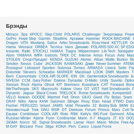
Брэнды
Mirraco
Эра
КРОСС
Step Child
POLARIS
Challenger
Энергомаш
Powe
GoPro
Hope Step
Garmin
Straitline
Аргамак
Hammer
ROCK MACHINE
Dragon
VITA
Mustang
Salice
Artec Snowboards
Roxy Hard
KETTLER
Go
Hama
Velorace
ORBEA
Tecnica
Vans
Динамо
POLARIS 500 XC SP EDG
Icelantic
Retki
STOCKLI
HAMAX
Tiagra
Wippermann
Lib Tech
Navigator
Atom
YAMAHA
WIFA
Icetools
ТРЕК
DC
Intense
Amos
Focus
Avid
Mas
STOLEN
СпортПродукт
KENDA
SUZUKI
Atomic
Allian
Watts
Burton
Bl
Smokin
Novus
Cube
JACKSON
KAWASAKI
Дэми
Never Summer
ATEMI
Rossignol
Lekisport
Sporten
Subrosa
Torneo
ARMADA
Libera
Selle
Pa
Dolomite
Stevens
Schwalbe
MARKER
Massload
LOOK
DMR
Masters
T
Bern
Cannondale
COOL AIR SLOPE
ION
DK
Gentemstick Snowboards
Б
NIVEGA
CCM
Gary Fisher
Dakine
Dynastar
O-Matic
Unity
Suunto
Optio
Xenium
Rock
Alpina
Ghost
KIT
Brennero
Kuwahara
CAT
Forward
Bon
WeThePeople
SKS
Marzocchi
Askew
Uvex
GT
VIST
Hell Snowboards
Dynamic
Jaguar
Black Crows
TRELOCK
Rome Snowboards
Komperdell
VELO
Nokian
GOODE
Marmot
Felt
Orion
GIUO
Giant
Fly
Botas
Sram
GRAF
Nitro
Atera
KHW
Salomon
Stinger
Roxy
Elan
Head
FTWO
Dah
Fischer
PERUZZO
Volant
JAMIS
Volkl
Pinarello
32
Bobby Bob
BMW
Ea
Неизвестный
Trek
GNU
MSR
DT
Deeluxe
Forum
Primus
Mars
Coll-T
Equipe
Combilaser
COOL AIR
Ride
RBK
Kelly's
BIG Foot
Garmont
AGa
Russian Winter
Alpine
Funn
Continental
Marin
X-7
Magura
JT
KS
ООО
SIGMA
Norco
SE
Signal Snowboards
Lamar
Haro
Mavic
Miche
Free Ag
M-DAY
Blizzard
Fora
Stiga
KONA
Perv
Casco
Liquid Force