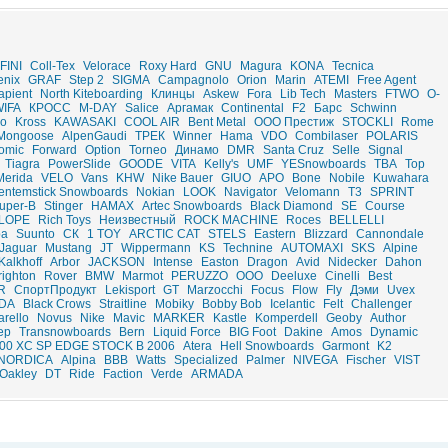
FINI
Coll-Tex
Velorace
Roxy Hard
GNU
Magura
KONA
Tecnica
enix
GRAF
Step 2
SIGMA
Campagnolo
Orion
Marin
ATEMI
Free Agent
apient
North Kiteboarding
Клинцы
Askew
Fora
Lib Tech
Masters
FTWO
O-
IFA
КРОСС
M-DAY
Salice
Аргамак
Continental
F2
Барс
Schwinn
o
Kross
KAWASAKI
COOL AIR
Bent Metal
ООО Престиж
STOCKLI
Rome
Mongoose
AlpenGaudi
ТРЕК
Winner
Hama
VDO
Combilaser
POLARIS
omic
Forward
Option
Torneo
Динамо
DMR
Santa Cruz
Selle
Signal
Tiagra
PowerSlide
GOODE
VITA
Kelly's
UMF
YESnowboards
TBA
Top
Merida
VELO
Vans
KHW
Nike Bauer
GIUO
APO
Bone
Nobile
Kuwahara
entemstick Snowboards
Nokian
LOOK
Navigator
Velomann
T3
SPRINT
uper-B
Stinger
HAMAX
Artec Snowboards
Black Diamond
SE
Course
SLOPE
Rich Toys
Неизвестный
ROCK MACHINE
Roces
BELLELLI
ра
Suunto
СК
1 TOY
ARCTIC CAT
STELS
Eastern
Blizzard
Cannondale
Jaguar
Mustang
JT
Wippermann
KS
Technine
AUTOMAXI
SKS
Alpine
Kalkhoff
Arbor
JACKSON
Intense
Easton
Dragon
Avid
Nidecker
Dahon
righton
Rover
BMW
Marmot
PERUZZO
ООО
Deeluxe
Cinelli
Best
R
СпортПродукт
Lekisport
GT
Marzocchi
Focus
Flow
Fly
Дэми
Uvex
DA
Black Crows
Straitline
Mobiky
Bobby Bob
Icelantic
Felt
Challenger
arello
Novus
Nike
Mavic
MARKER
Kastle
Komperdell
Geoby
Author
ep
Transnowboards
Bern
Liquid Force
BIG Foot
Dakine
Amos
Dynamic
00 XC SP EDGE STOCK B 2006
Atera
Hell Snowboards
Garmont
K2
NORDICA
Alpina
BBB
Watts
Specialized
Palmer
NIVEGA
Fischer
VIST
Oakley
DT
Ride
Faction
Verde
ARMADA