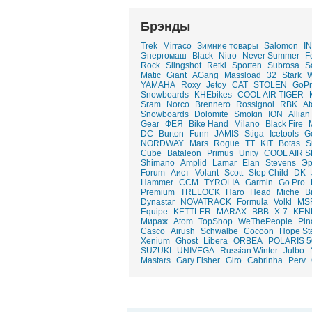
Брэнды
Trek
Mirraco
Зимние товары
Salomon
IN
Энергомаш
Black
Nitro
Never Summer
F
Rock
Slingshot
Retki
Sporten
Subrosa
S
Matic
Giant
AGang
Massload
32
Stark
W
YAMAHA
Roxy
Jetoy
CAT
STOLEN
GoPr
Snowboards
KHEbikes
COOL AIR TIGER
Sram
Norco
Brennero
Rossignol
RBK
At
Snowboards
Dolomite
Smokin
ION
Allian
Gear
ФЕЯ
Bike Hand
Milano
Black Fire
DC
Burton
Funn
JAMIS
Stiga
Icetools
G
NORDWAY
Mars
Rogue
ТТ
KIT
Botas
S
Cube
Bataleon
Primus
Unity
COOL AIR 
Shimano
Amplid
Lamar
Elan
Stevens
Э
Forum
Аист
Volant
Scott
Step Child
DK
Hammer
CCM
TYROLIA
Garmin
Go Pro
Premium
TRELOCK
Haro
Head
Miche
B
Dynastar
NOVATRACK
Formula
Volkl
MS
Equipe
KETTLER
MARAX
ВВВ
X-7
KEN
Мираж
Atom
TopShop
WeThePeople
Pin
Casco
Airush
Schwalbe
Cocoon
Hope St
Xenium
Ghost
Libera
ORBEA
POLARIS 5
SUZUKI
UNIVEGA
Russian Winter
Julbo
Mastars
Gary Fisher
Giro
Cabrinha
Perv