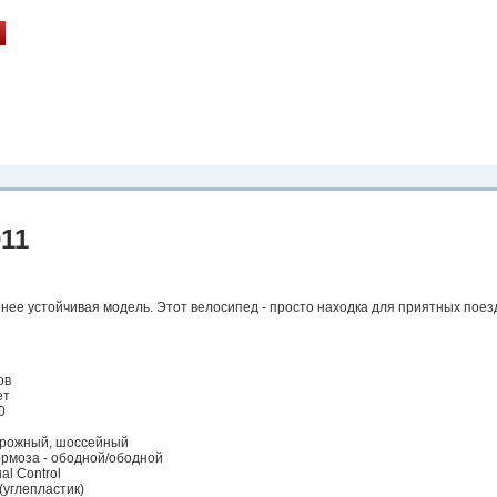
рта. Вы
о
Фото
Места
Блоги
Каталог
Объявления
Статьи
Игры
011
менее устойчивая модель. Этот велосипед - просто находка для приятных поез
ов
ет
0
орожный, шоссейный
ормоза - ободной/ободной
al Control
(углепластик)