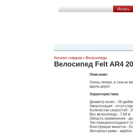
Планета Экстрима
-
сообщество любителей экстремального спо
можете
присоединиться!
Главная
Пресс-релиз
Новости
Виде
Каталог товаров
»
Велосипеды
Велосипед Felt AR4 2
Описание:
Очень легкая, и тем не 
вдоль дорог.
Характеристики:
Диаметр колес - 28 дюйм
Амортизация - отсутству
Количество скоростей - 2
Вес велосипеда - 7.69 кг
Область применения - д
Тип переднего/заднего т
Конструкция манеток - Du
Материал рамы - карбон 