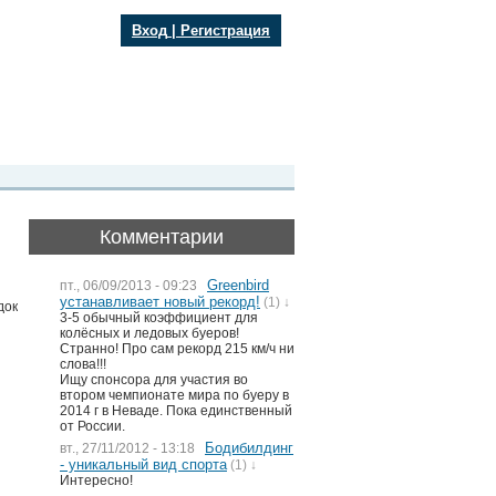
Вход
|
Регистрация
Комментарии
Greenbird
пт., 06/09/2013 - 09:23
устанавливает новый рекорд!
(1) ↓
док
3-5 обычный коэффициент для
колёсных и ледовых буеров!
Странно! Про сам рекорд 215 км/ч ни
слова!!!
Ищу спонсора для участия во
втором чемпионате мира по буеру в
2014 г в Неваде. Пока единственный
от России.
Бодибилдинг
вт., 27/11/2012 - 13:18
- уникальный вид спорта
(1) ↓
Интересно!