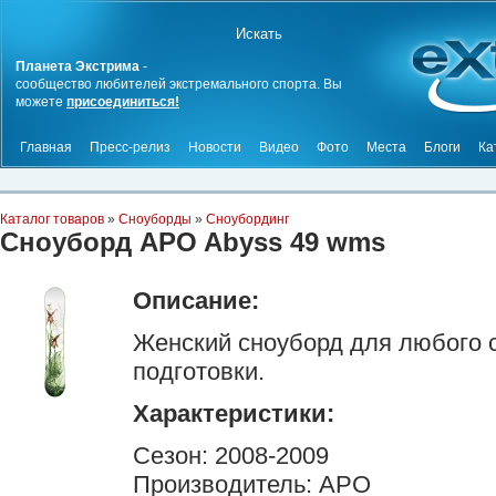
Планета Экстрима
-
сообщество любителей экстремального спорта. Вы
можете
присоединиться!
Главная
Пресс-релиз
Новости
Видео
Фото
Места
Блоги
Ка
Каталог товаров
»
Сноуборды
»
Сноубординг
Сноуборд APO Abyss 49 wms
Описание:
Женский сноуборд для любого 
подготовки.
Характеристики:
Сезон: 2008-2009
Производитель: APO