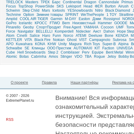
TRELOCK
Masters
ТРЕК
Барс
Continental
Dragon
Cannondale
Primus
Focus
TopShop
PowerSlide
SKS
Lekisport
Head
ФЕЯ
Burton
Airush
C
Schwinn
Step Child
Mars
Icetools
YESnowboards
Nitro
Black Diamond
Technine
Option
Зимние товары
SPRINT
WeThePeople
1 TOY
Straitline
Amplid
COOL AIR TIGER
Garmin
M-DAY
Easton
Дэми
Rossignol
NORD
GoPro
Icelantic
КРОСС
FTWO
Bern
Неизвестный
Hammer
GOODE
М
Pinarello
Geoby
СпортПродукт
Free Agent
YAMAHA
Cocoon
UMF
Torn
Force
Navigator
BELLELLI
Komperdell
Nidecker
Аист
Dahon
Hope Ste
Atom
Cinelli
Salice
Haro
Funn
Norco
ATEMI
Deeluxe
Bone
KENDA
M
KETTLER
VITA
Black Fire
Nokian
Ghost
VIST
Campagnolo
Subrosa
Sm
APO
Kuwahara
KONA
KHW
Unity
Magura
Rich Toys
Super-B
Alpina
B
Schwalbe
SE
Клинцы
ООО Престиж
AUTOMAXI
KIT
Faction
UNIVEGA
Cube
Hell Snowboards
Step 2
Combilaser
Perv
Equipe
Bent Metal
Winn
Atomic
Botas
Cabrinha
Amos
Stinger
VDO
TBA
Rogue
Jetoy
Bobby B
О проекте
Правила
Наши партнёры
Реклама на 
© 2007 - 2026
Внимание! Вся информация
ExtremePlanet.ru
ознакомительный характер
инструкцией. Экстремаль
RSS
безопасности представля
Настоятельно рекомменду