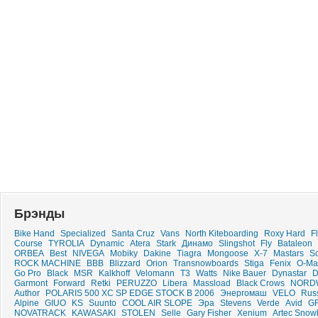
Брэнды
Bike Hand
Specialized
Santa Cruz
Vans
North Kiteboarding
Roxy Hard
F
Course
TYROLIA
Dynamic
Atera
Stark
Динамо
Slingshot
Fly
Bataleon
ORBEA
Best
NIVEGA
Mobiky
Dakine
Tiagra
Mongoose
X-7
Mastars
Sc
ROCK MACHINE
ВВВ
Blizzard
Orion
Transnowboards
Stiga
Fenix
O-Mat
Go Pro
Black
MSR
Kalkhoff
Velomann
T3
Watts
Nike Bauer
Dynastar
Garmont
Forward
Retki
PERUZZO
Libera
Massload
Black Crows
NORD
Author
POLARIS 500 XC SP EDGE STOCK B 2006
Энергомаш
VELO
Russ
Alpine
GIUO
KS
Suunto
COOL AIR SLOPE
Эра
Stevens
Verde
Avid
G
NOVATRACK
KAWASAKI
STOLEN
Selle
Gary Fisher
Xenium
Artec Snow