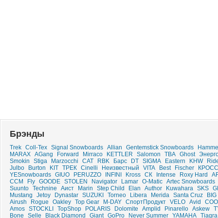
Брэнды
Trek
Coll-Tex
Signal Snowboards
Allian
Gentemstick Snowboards
Hamme
MARAX
AGang
Forward
Mirraco
KETTLER
Salomon
TBA
Ghost
Энерг
Smokin
Stiga
Marzocchi
CAT
RBK
Барс
DT
SIGMA
Eastern
KHW
Rid
Julbo
Burton
KIT
ТРЕК
Cinelli
Неизвестный
VITA
Best
Fischer
КРОС
YESnowboards
GIUO
PERUZZO
INFINI
Kross
СК
Intense
Roxy Hard
A
CCM
Fly
GOODE
STOLEN
Navigator
Lamar
O-Matic
Artec Snowboards
Suunto
Technine
Аист
Marin
Step Child
Elan
Author
Kuwahara
SKS
G
Mustang
Jetoy
Dynastar
SUZUKI
Torneo
Libera
Merida
Santa Cruz
BIG
Airush
Rogue
Oakley
Top Gear
M-DAY
СпортПродукт
VELO
Avid
COO
Amos
STOCKLI
TopShop
POLARIS
Dolomite
Amplid
Pinarello
Askew
T
Bone
Selle
Black Diamond
Giant
GoPro
Never Summer
YAMAHA
Tiagra