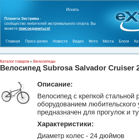
Планета Экстрима
-
сообщество любителей экстремального спорта. Вы
можете
присоединиться!
Главная
Пресс-релиз
Новости
Видео
Фото
Места
Блоги
Ка
Каталог товаров
»
Велосипеды
Велосипед Subrosa Salvador Cruiser 
Описание:
Велосипед с крепкой стальной 
оборудованием любительского 
предназначен для прогулок и т
Характеристики:
Диаметр колес - 24 дюймов