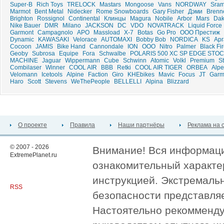
Super-B
Rich Toys
TRELOCK
Mastars
Mongoose
Vans
NORDWAY
Sra
Marmot
Bent Metal
Nidecker
Rome Snowboards
Gary Fisher
Дэми
Brenn
Brighton
Rossignol
Continental
Клинцы
Magura
Nobile
Arbor
Mars
Dak
Nike Bauer
DMR
Milano
JACKSON
DC
VDO
NOVATRACK
Liquid Force
Garmont
Campagnolo
APO
Massload
X-7
Botas
Go Pro
ООО Престиж
Dynamic
KAWASAKI
Velorace
AUTOMAXI
Bobby Bob
NORDICA
KS
Арг
Cocoon
JAMIS
Bike Hand
Cannondale
ION
ООО
Nitro
Palmer
Black Fi
Geoby
Subrosa
Equipe
Fora
Schwalbe
POLARIS 500 XC SP EDGE STOC
MACHINE
Jaguar
Wippermann
Cube
Schwinn
Atomic
Volkl
Premium
St
Combilaser
Winner
COOL AIR
BBB
Retki
COOL AIR TIGER
ORBEA
Alp
Velomann
Icetools
Alpine
Faction
Giro
KHEbikes
Mavic
Focus
JT
Garm
Haro
Scott
Stevens
WeThePeople
BELLELLI
Alpina
Blizzard
О проекте
Правила
Наши партнёры
Реклама на 
© 2007 - 2026
Внимание! Вся информация
ExtremePlanet.ru
ознакомительный характер
инструкцией. Экстремаль
RSS
безопасности представля
Настоятельно рекомменду