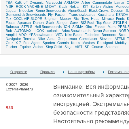
TBA
Kalkhoff
Dynamic
Marzocchi
ARMADA
Arbor
Cannondale
Lamar
О
MSR
ROCK MACHINE
M-DAY
Black
Nokian
KIT
Burton
Alpine
Mongoo
Jaguar
Nidecker
Rome Snowboards
AlpenGaudi
Black Crows
Cocoon
Sa
Gentemstick Snowboards
Fly
Faction
Transnowboards
Kuwahara
KENDA
Tex
COOL AIR SLOPE
Brighton
Мираж
Rich Toys
Head
Mirraco
Fenix
Focus
Аргамак
Dahon
Stark
Stinger
Дэми
BIG Foot
Top Gear
STOLEN
Subrosa
STELS
Hell Snowboards
ION
SIGMA
Giro
Easton
Mars
PERU
Bob
AUTOMAXI
LOOK
Icelantic
Artec Snowboards
Never Summer
NORD
Amplid
VDO
YESnowboards
VITA
Nike Bauer
Technine
Brennero
Scott
Navigator
Tecnica
Nike
Atera
Энергомаш
Combilaser
Stevens
ATEMI
T
Cruz
X-7
Free Agent
Sporten
Garmin
Kross
Mastars
Rossignol
Mobiky
Fischer
Equipe
Author
Step Child
Stiga
VIST
SE
Course
Salomon
О проекте
Правила
Наши партнёры
Реклама на 
© 2007 - 2026
Внимание! Вся информация
ExtremePlanet.ru
ознакомительный характер
инструкцией. Экстремаль
RSS
безопасности представля
Настоятельно рекомменду