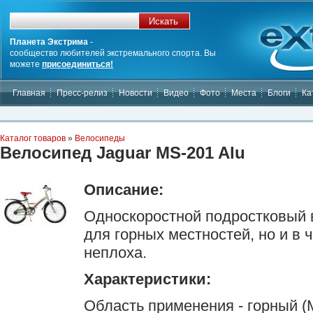
Планета Экстрима
-
сообщество любителей экстремального спорта. Вы
можете
присоединиться!
Главная
Пресс-релиз
Новости
Видео
Фото
Места
Блоги
Ка
Каталог товаров
»
Велосипеды
Велосипед Jaguar MS-201 Alu
Описание:
Односкоростной подростковый 
для горных местностей, но и в 
неплоха.
Характеристики:
Область применения - горный (