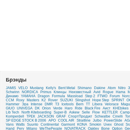
Брэнды
JAMIS
VELO
Mustang
Kelly's
Bent Metal
Shimano
Dakine
Atom
Nitro
З
Schwinn
NORDICA
Primus
Клинцы
Неизвестный
Avid
Rogue
Hama
Динамо
YAMAHA
Dragon
Formula
Massload
Step 2
FTWO
Forum
Norc
CCM
Roxy
Masters
K2
Rover
SUZUKI
Slingshot
Hope Step
SPRINT
О
Hammer
Эра
Intense
DMR
T3
Icetools
Bern
ТТ
Libera
Velorace
Magu
GIUO
UNIVEGA
DK
Orion
Verde
Haro
Ride
Black Fire
Аист
KHEbikes
Lib Tech
North Kiteboarding
Super-B
Askew
Selle
Flow
KETTLER
Camp
Komperdell
ТРЕК
JACKSON
GRAF
СпортПродукт
Schwalbe
Cinelli
To
SP EDGE STOCK B 2006
APO
COOL AIR
Straitline
Julbo
PowerSlide
AG
Vans
Watts
Suunto
Continental
Garmont
KONA
Smokin
Uvex
Ghost
Sr
Hand
Perv
Milano
WeThePeople
NOVATRACK
Oakley
Bone
Option
Ge