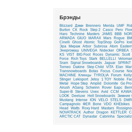
Брэнды
Blizzard
Дэми
Brennero
Merida
UMF
Ri
Burton
СК
Rock
Step 2
Casco
Perv
Flo
Haro
Technine
Masters
JAMIS
ВВВ
NOR
ARMADA
GIUO
MARAX
Mars
Rogue
B
Cinelli
Ghost
Atomic
TopShop
GoPro
Ice
Эра
Мираж
Arbor
Subrosa
Atom
Easter
Энергомаш
UNIVEGA
Nidecker
ORBEA
KS
VIST
BIG Foot
Roces
Dynamic
Scott
Force
Rich Toys
Stark
BELLELLI
Veloma
Sram
Signal Snowboards
Jaguar
SPRINT
Torneo
Dakine
Step Child
VITA
Elan
Mar
Transnowboards
Botas
Focus
Course
No
MACHINE
Клинцы
TYROLIA
Forum
Kelly
Stinger
Lekisport
Jetoy
1 TOY
Nobile
Fac
Metal
Hope Step
Amplid
Dolomite
Go Pro
Airush
AGang
Schwinn
Rover
Барс
Ber
Super-B
Stevens
Uvex
Avid
CCM
KAWA
LOOK
Deeluxe
Hell Snowboards
Зимние 
Mustang
Intense
ION
VELO
STELS
DMR
Campagnolo
ФЕЯ
Bone
VDO
KHEbikes
Head
Watts
Roxy Hard
Mastars
Rossigno
NOVATRACK
Author
Dragon
KETTLER
C
ARCTIC CAT
Dynastar
Cabrinha
Speciali