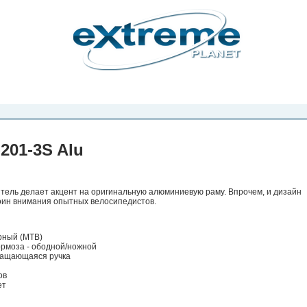
рта. Вы
о
Фото
Места
Блоги
Каталог
Объявления
Статьи
Игры
201-3S Alu
тель делает акцент на оригинальную алюминиевую раму. Впрочем, и дизайн
оин внимания опытных велосипедистов.
рный (MTB)
ормоза - ободной/ножной
вращающаяся ручка
ов
ет