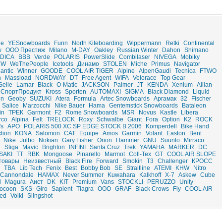
de
YESnowboards
Funn
North Kiteboarding
Wippermann
Retki
Continental
w
ООО Престиж
Milano
M-DAY
Oakley
Russian Winter
Dahon
Shimano
DICA
BBB
Verde
POLARIS
PowerSlide
Combilaser
NIVEGA
Mobiky
MW
WeThePeople
Icetools
Динамо
STOLEN
Miche
Primus
Navigator
lantic
Winner
GOODE
COOL AIR TIGER
Alpine
AlpenGaudi
Tecnica
FTWO
n
Massload
NORDWAY
DT
Free Agent
WIFA
Velorace
Top Gear
Selle
Lamar
Black
O-Matic
JACKSON
Palmer
JT
KENDA
Xenium
Allian
СпортПродукт
Kross
Sporten
AUTOMAXI
SIGMA
Black Diamond
Liquid
nn
Geoby
SUZUKI
Atera
Formula
Artec Snowboards
Аргамак
32
Fischer
Salice
Marzocchi
Nike Bauer
Hama
Gentemstick Snowboards
Bataleon
in
ТРЕК
Garmont
F2
Rome Snowboards
MSR
Novus
Kastle
Libera
rco
Alpina
Felt
TRELOCK
Roxy
Schwalbe
Giant
Fora
Option
K2
ROCK
's
APO
POLARIS 500 XC SP EDGE STOCK B 2006
Komperdell
Bike Hand
tion
KONA
Salomon
CAT
Equipe
Amos
Garmin
Volant
Easton
Bent
Nike
Julbo
Nokian
Gary Fisher
Orion
Hammer
GNU
Suunto
Mirraco
n
Stiga
Mavic
Brighton
INFINI
Santa Cruz
Trek
YAMAHA
MARKER
DC
SAKI
ТТ
RBK
Mongoose
Pinarello
Marmot
Coll-Tex
GT
COOL AIR SLOPE
товары
Неизвестный
Black Fire
Forward
Smokin
T3
Challenger
КРОСС
TBA
Lib Tech
Fenix
Best
Bobby Bob
SE
Straitline
ATEMI
KHW
Nitro
Cannondale
HAMAX
Never Summer
Kuwahara
Kalkhoff
X-7
Askew
Cube
l
Magura
Аист
DK
KIT
Premium
Vans
STOCKLI
PERUZZO
Unity
ocoon
SKS
Giro
Sapient
Tiagra
ООО
GRAF
Black Crows
Fly
COOL AIR
zed
Volkl
Slingshot