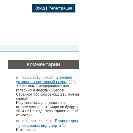
Вход
|
Регистрация
Комментарии
Greenbird
пт., 06/09/2013 - 09:23
устанавливает новый рекорд!
(1) ↓
3-5 обычный коэффициент для
колёсных и ледовых буеров!
Странно! Про сам рекорд 215 км/ч ни
слова!!!
Ищу спонсора для участия во
втором чемпионате мира по буеру в
2014 г в Неваде. Пока единственный
от России.
Бодибилдинг
вт., 27/11/2012 - 13:18
- уникальный вид спорта
(1) ↓
Интересно!