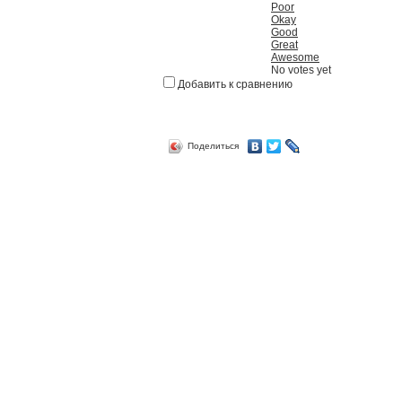
Poor
Okay
Good
Great
Awesome
No votes yet
Добавить к сравнению
Поделиться