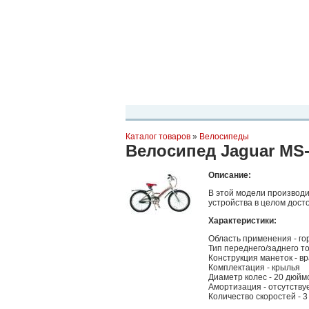
Планета Экстрима
-
сообщество любителей экстремального спо
можете
присоединиться!
Главная
Пресс-релиз
Новости
Виде
Каталог товаров
»
Велосипеды
Велосипед Jaguar MS-
Описание:
В этой модели производи
устройства в целом дост
Характеристики:
Область применения - го
Тип переднего/заднего т
Конструкция манеток - 
Комплектация - крылья
Диаметр колес - 20 дюйм
Амортизация - отсутству
Количество скоростей - 3