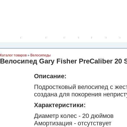
Планета Экстрима
-
сообщество любителей экстремального спорта. Вы
можете
присоединиться!
Главная
Пресс-релиз
Новости
Видео
Фото
Места
Блоги
Ка
Каталог товаров
»
Велосипеды
Велосипед Gary Fisher PreCaliber 20 
Описание:
Подростковый велосипед с жест
создана для покорения неприст
Характеристики:
Диаметр колес - 20 дюймов
Амортизация - отсутствует