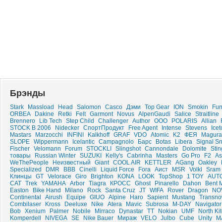
Брэнды
Stark
Massload
Head
Salomon
Casco
Дэми
Top Gear
ION
Smokin
Fu
ORBEA
Dakine
Retki
Felt
Garmont
Novus
AlpenGaudi
Salice
Straitline
Brennero
Lib Tech
Step Child
Challenger
Author
ООО
POLARIS
Allian
STOCK B 2006
Nidecker
СпортПродукт
Free Agent
Intense
Stevens
Icet
Mastars
Marzocchi
INFINI
Kalkhoff
GRAF
VDO
Atomic
K2
ФЕЯ
Magura
SLOPE
Wippermann
Icelantic
Campagnolo
Барс
Botas
Libera
Signal S
Fischer
Velomann
Forum
STOCKLI
Slingshot
Cannondale
Dolomite
Stin
товары
Russian Winter
SUZUKI
Kelly's
Cabrinha
Masters
Go Pro
F2
A
WeThePeople
Неизвестный
Giant
COOL AIR
KETTLER
AGang
Oakley
Specialized
DMR
ВВВ
Cinelli
Liquid Force
Fora
Аист
MSR
Volkl
Sram
Клинцы
GT
Velorace
Giro
Brighton
KONA
LOOK
TopShop
1 TOY
AUT
CAT
Trek
YAMAHA
Arbor
Tiagra
КРОСС
Ghost
Pinarello
Dahon
Bent 
Easton
Bike Hand
Milano
Rock
Santa Cruz
JT
WIFA
Rover
Dragon
NO
Continental
Airush
Equipe
GIUO
Alpine
Haro
Sapient
Mustang
Transno
Combilaser
Kross
Deeluxe
Nike
Atera
Mavic
Subrosa
M-DAY
Navigator
Bob
Xenium
Palmer
Nobile
Mirraco
Dynastar
ТТ
Nokian
UMF
North Ki
Komperdell
NIVEGA
SE
Nike Bauer
Мираж
VELO
Julbo
Cube
Unity
M