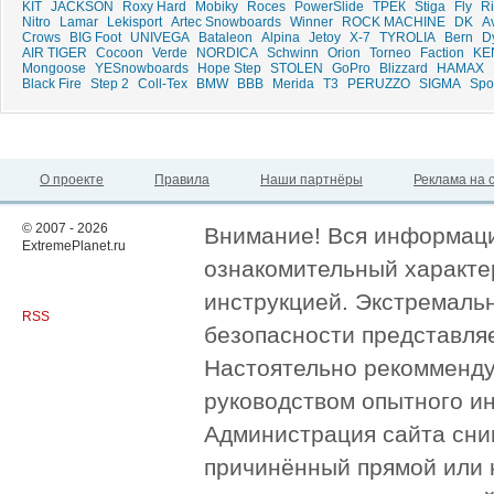
KIT
JACKSON
Roxy Hard
Mobiky
Roces
PowerSlide
ТРЕК
Stiga
Fly
R
Nitro
Lamar
Lekisport
Artec Snowboards
Winner
ROCK MACHINE
DK
A
Crows
BIG Foot
UNIVEGA
Bataleon
Alpina
Jetoy
X-7
TYROLIA
Bern
D
AIR TIGER
Cocoon
Verde
NORDICA
Schwinn
Orion
Torneo
Faction
KE
Mongoose
YESnowboards
Hope Step
STOLEN
GoPro
Blizzard
HAMAX
Black Fire
Step 2
Coll-Tex
BMW
BBB
Merida
T3
PERUZZO
SIGMA
Spo
О проекте
Правила
Наши партнёры
Реклама на 
© 2007 - 2026
Внимание! Вся информация
ExtremePlanet.ru
ознакомительный характер
инструкцией. Экстремаль
RSS
безопасности представля
Настоятельно рекомменду
руководством опытного и
Администрация сайта сни
причинённый прямой или 