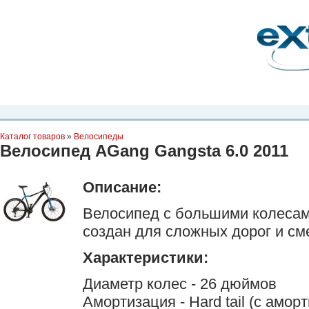
Планета Экстрима
-
сообщество любителей экстремального спорта. Вы
можете
присоединиться!
Главная
Пресс-релиз
Новости
Видео
Фото
Места
Блоги
Ка
Каталог товаров
»
Велосипеды
Велосипед AGang Gangsta 6.0 2011
Описание:
Велосипед с большими колесам
создан для сложных дорог и см
Характеристики:
Диаметр колес - 26 дюймов
Амортизация - Hard tail (с амор