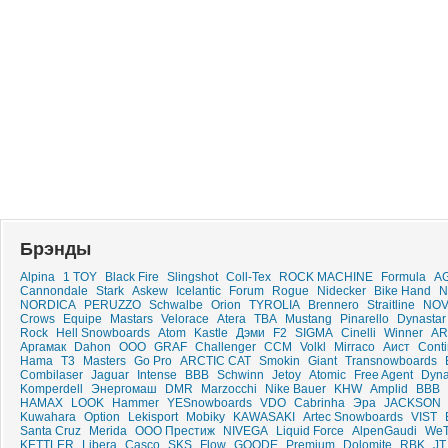
Брэнды
Alpina
1 TOY
Black Fire
Slingshot
Coll-Tex
ROCK MACHINE
Formula
A
Cannondale
Stark
Askew
Icelantic
Forum
Rogue
Nidecker
Bike Hand
N
NORDICA
PERUZZO
Schwalbe
Orion
TYROLIA
Brennero
Straitline
NOV
Crows
Equipe
Mastars
Velorace
Atera
TBA
Mustang
Pinarello
Dynastar
Rock
Hell Snowboards
Atom
Kastle
Дэми
F2
SIGMA
Cinelli
Winner
A
Аргамак
Dahon
ООО
GRAF
Challenger
CCM
Volkl
Mirraco
Аист
Conti
Hama
T3
Masters
Go Pro
ARCTIC CAT
Smokin
Giant
Transnowboards
Combilaser
Jaguar
Intense
ВВВ
Schwinn
Jetoy
Atomic
Free Agent
Dyn
Komperdell
Энергомаш
DMR
Marzocchi
Nike Bauer
KHW
Amplid
BBB
HAMAX
LOOK
Hammer
YESnowboards
VDO
Cabrinha
Эра
JACKSON
Kuwahara
Option
Lekisport
Mobiky
KAWASAKI
Artec Snowboards
VIST
Santa Cruz
Merida
ООО Престиж
NIVEGA
Liquid Force
AlpenGaudi
WeT
KETTLER
Libera
Casco
SKS
Flow
GOODE
Premium
Dolomite
RBK
JT