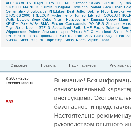
AUTOMAXI
KS
Tiagra
Haro
ТТ
GNU
Garmont
Oakley
SUZUKI
Fly
Rid
STOCKLI
MARKER
Garmin
Navigator
Rossignol
Volant
Gary Fisher
GoP
Gentemstick Snowboards
KHEbikes
Best
Julbo
Dakine
Nitro
Deeluxe
Ve
STOCK B 2006
TRELOCK
Miche
Fenix
Torneo
Lib Tech
COOL AIR TIGE
Watts
Icetools
Bone
Cube
Airush
Неизвестный
Клинцы
Geoby
Marin
KENDA
Perv
WIFA
BMW
Fischer
Campagnolo
POLARIS
Shimano
Vans
Toys
Selle
Nobile
STELS
Specialized
Retki
UMF
Focus
Subrosa
Bern
Wippermann
Palmer
Зимние товары
Primus
VELO
Massload
Salice
M-
Felt
SPRINT
Kross
Динамо
FTWO
K2
Fora
VITA
GIUO
Stiga
Funn
Sa
Мираж
Arbor
Magura
Hope Step
Amos
Norco
Alpine
Head
О проекте
Правила
Наши партнёры
Реклама на 
© 2007 - 2026
Внимание! Вся информация
ExtremePlanet.ru
ознакомительный характер
инструкцией. Экстремаль
RSS
безопасности представля
Настоятельно рекомменду
руководством опытного и