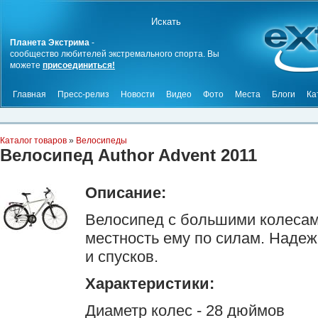
Планета Экстрима
-
сообщество любителей экстремального спорта. Вы
можете
присоединиться!
Главная
Пресс-релиз
Новости
Видео
Фото
Места
Блоги
Ка
Каталог товаров
»
Велосипеды
Велосипед Author Advent 2011
Описание:
Велосипед с большими колесам
местность ему по силам. Наде
и спусков.
Характеристики:
Диаметр колес - 28 дюймов