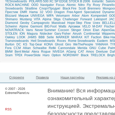
YESnowboards
POLARIS 500 XC SP EDGE STOCK B 2006
Icelantic
Salom
ROCK MACHINE
ООО
Navigator
Focus
Atomic
Nitro
Fly
Roxy
Pinarello
Snowboards
Straitline
СпортПродукт
Black Fire
Scott
Brennero
Mongoo
Престиж
DMR
Hama
32
VDO
Dragon
Free Agent
Specialized
Dynamic
Blizzard
Мираж
UNIVEGA
WIFA
Velomann
Arbor
Atom
Komperdell
GO
Shimano
Mustang
VITA
Alpina
Stiga
Challenger
Forward
Lekisport
JA
Diamond
Geoby
Campagnolo
Massload
Hope Step
Flow
Uvex
BELLELL
Schwinn
Alpine
Garmont
BIG Foot
Watts
Аргамак
VELO
M-DAY
Fischer
NOVATRACK
Vans
Never Summer
Cocoon
Stinger
Orion
Elan
AlpenGau
STOLEN
ION
Magura
Nidecker
Gary Fisher
Airush
Continental
Wipperm
Oakley
LOOK
JAMIS
BBB
Selle
MARKER
MARAX
KIT
Faction
Bike Ha
Transnowboards
Hell Snowboards
Roces
Rome Snowboards
Eastern
MS
Burton
DC
KS
Top Gear
KONA
Ghost
Giro
WeThePeople
YAMAHA
TY
Fora
CCM
Allian
Schwalbe
Retki
Cannondale
Merida
GNU
Cube
Palm
BMW
Bent Metal
Atera
Rogue
NIVEGA
AGang
CAT
Amos
Deeluxe
Da
Sram
ТРЕК
PowerSlide
Haro
Option
NORDWAY
Black
TRELOCK
Brigh
О проекте
Правила
Наши партнёры
Реклама на 
© 2007 - 2026
Внимание! Вся информация
ExtremePlanet.ru
ознакомительный характер
инструкцией. Экстремаль
RSS
безопасности представля