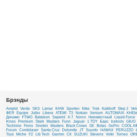
Брэнды
Amplid
Verde
SKS
Lamar
KHW
Sporten
Nike
Trek
Kalkhoff
Step 2
Vel
ФЕЯ
Equipe
Julbo
Libera
ATEMI
T3
Nokian
Xenium
AUTOMAXI
KHEbi
Динамо
FTWO
Bataleon
Sapient
X-7
Norco
Неизвестный
Liquid Force
Kross
Premium
Stark
Mastars
Funn
Jaguar
1 TOY
Барс
Icetools
GIUO
Technine
Fenix
Smokin
Masters
Black Crows
SE
Botas
GoPro
COOL AI
Forum
Combilaser
Santa Cruz
Dolomite
JT
Suunto
HAMAX
PERUZZO
Toys
Miche
F2
Lib Tech
Garmin
СК
SUZUKI
Stevens
Volkl
Torneo
OR