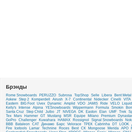
Брэнды
Rome Snowboards
PERUZZO
Subrosa
TopShop
Selle
Libera
Bent Metal
Askew
Step 2
Komperdell
Airush
X-7
Continental
Nidecker
Cinelli
VITA
Eastern
BIG Foot
Uvex
Dynamic
Amplid
VDO
JAMIS
Ride
VELO
Liquid
Kelly's
Intense
Alpina
YESnowboards
Wippermann
Formula
Smokin
Bo
Santa Cruz
Step Child
Julbo
JT
NIVEGA
DK
Easton
Elan
UMF
Trek
S
Tex
Mars
Hammer
GT
Mustang
MSR
Equipe
Milano
Premium
Dynasta
GoPro
Challenger
Kuwahara
HAMAX
Rossignol
Signal Snowboards
Nok
ВВВ
Bataleon
CAT
Динамо
Барс
Velorace
ТРЕК
Cabrinha
DT
LOOK
Fire
Icetools
Lamar
Technine
Roces
Best
СК
Mongoose
Merida
APO