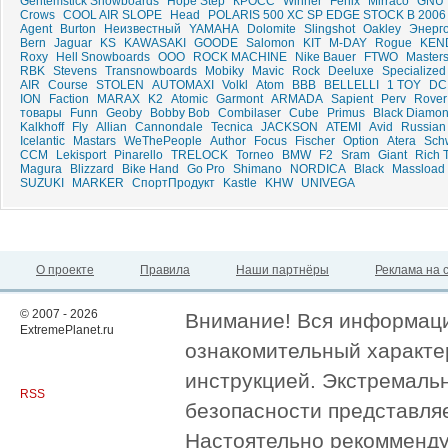
Gentemstick Snowboards
Hope Step
КРОСС
Winner
Fenix
Mirraco
GNU
Crows
COOL AIR SLOPE
Head
POLARIS 500 XC SP EDGE STOCK B 2006
Agent
Burton
Неизвестный
YAMAHA
Dolomite
Slingshot
Oakley
Энерг
Bern
Jaguar
KS
KAWASAKI
GOODE
Salomon
KIT
M-DAY
Rogue
KEN
Roxy
Hell Snowboards
ООО
ROCK MACHINE
Nike Bauer
FTWO
Master
RBK
Stevens
Transnowboards
Mobiky
Mavic
Rock
Deeluxe
Specialized
AIR
Course
STOLEN
AUTOMAXI
Volkl
Atom
BBB
BELLELLI
1 TOY
DC
ION
Faction
MARAX
K2
Atomic
Garmont
ARMADA
Sapient
Perv
Rover
товары
Funn
Geoby
Bobby Bob
Combilaser
Cube
Primus
Black Diamo
Kalkhoff
Fly
Allian
Cannondale
Tecnica
JACKSON
ATEMI
Avid
Russian
Icelantic
Mastars
WeThePeople
Author
Focus
Fischer
Option
Atera
Sch
CCM
Lekisport
Pinarello
TRELOCK
Torneo
BMW
F2
Sram
Giant
Rich 
Magura
Blizzard
Bike Hand
Go Pro
Shimano
NORDICA
Black
Massload
SUZUKI
MARKER
СпортПродукт
Kastle
KHW
UNIVEGA
О проекте
Правила
Наши партнёры
Реклама на 
© 2007 - 2026
Внимание! Вся информация
ExtremePlanet.ru
ознакомительный характер
инструкцией. Экстремаль
RSS
безопасности представля
Настоятельно рекомменду