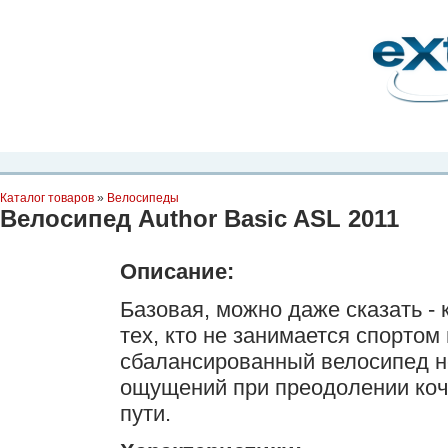
Планета Экстрима
-
сообщество любителей экстремального спорта. Вы
можете
присоединиться!
Главная
Пресс-релиз
Новости
Видео
Фото
Места
Блоги
Ка
Каталог товаров
»
Велосипеды
Велосипед Author Basic ASL 2011
Описание:
Базовая, можно даже сказать -
тех, кто не занимается спорто
сбалансированный велосипед н
ощущений при преодолении коче
пути.