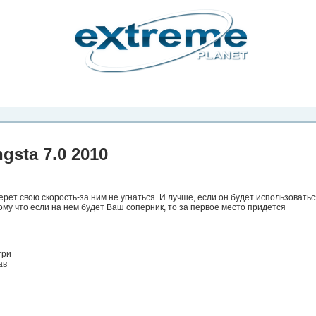
рта. Вы
о
Фото
Места
Блоги
Каталог
Объявления
Статьи
Игры
sta 7.0 2010
рет свою скорость-за ним не угнаться. И лучше, если он будет использоватьс
ому что если на нем будет Ваш соперник, то за первое место придется
три
ав