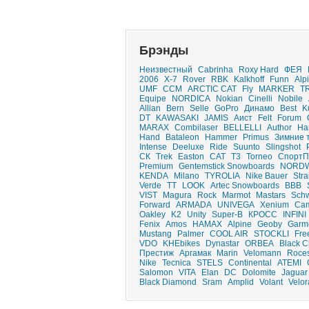
Брэнды
Неизвестный
Cabrinha
Roxy Hard
ФЕЯ
2006
X-7
Rover
RBK
Kalkhoff
Funn
Alp
UMF
CCM
ARCTIC CAT
Fly
MARKER
T
Equipe
NORDICA
Nokian
Cinelli
Nobile
Allian
Bern
Selle
GoPro
Динамо
Best
K
DT
KAWASAKI
JAMIS
Аист
Felt
Forum
MARAX
Combilaser
BELLELLI
Author
Ha
Hand
Bataleon
Hammer
Primus
Зимние 
Intense
Deeluxe
Ride
Suunto
Slingshot
СК
Trek
Easton
CAT
T3
Torneo
СпортП
Premium
Gentemstick Snowboards
NORD
KENDA
Milano
TYROLIA
Nike Bauer
Stra
Verde
ТТ
LOOK
Artec Snowboards
ВВВ
VIST
Magura
Rock
Marmot
Mastars
Sch
Forward
ARMADA
UNIVEGA
Xenium
Ca
Oakley
K2
Unity
Super-B
КРОСС
INFINI
Fenix
Amos
HAMAX
Alpine
Geoby
Garm
Mustang
Palmer
COOL AIR
STOCKLI
Fre
VDO
KHEbikes
Dynastar
ORBEA
Black 
Престиж
Аргамак
Marin
Velomann
Roce
Nike
Tecnica
STELS
Continental
ATEMI
Salomon
VITA
Elan
DC
Dolomite
Jaguar
Black Diamond
Sram
Amplid
Volant
Velor