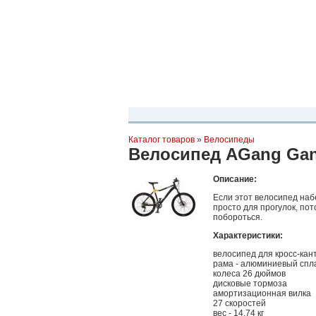
Планета Экстрима
-
сообщество любителей экстремального спо
можете
присоединиться!
Главная
Пресс-релиз
Новости
Виде
Каталог товаров
»
Велосипеды
Велосипед AGang Gang
Описание:
Если этот велосипед набе
просто для прогулок, пот
побороться.
Характеристики:
велосипед для кросс-кан
рама - алюминиевый спл
колеса 26 дюймов
дисковые тормоза
амортизационная вилка
27 скоростей
вес - 14.74 кг