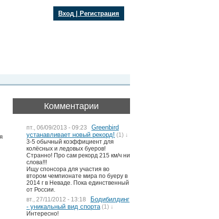
Вход
|
Регистрация
Комментарии
Greenbird
пт., 06/09/2013 - 09:23
устанавливает новый рекорд!
(1) ↓
я
3-5 обычный коэффициент для
колёсных и ледовых буеров!
Странно! Про сам рекорд 215 км/ч ни
слова!!!
Ищу спонсора для участия во
втором чемпионате мира по буеру в
2014 г в Неваде. Пока единственный
от России.
Бодибилдинг
вт., 27/11/2012 - 13:18
- уникальный вид спорта
(1) ↓
Интересно!