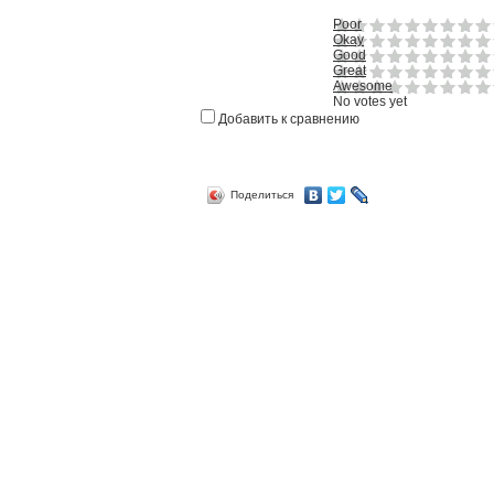
Poor
Okay
Good
Great
Awesome
No votes yet
Добавить к сравнению
Поделиться