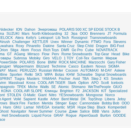
Nidecker
ION
Dahon
Энергомаш
POLARIS 500 XC SP EDGE STOCK B
ina
SUZUKI
Mars
North Kiteboarding
32
Эра
ООО
Brennero
JT
Formula
RELOCK
Atera
Kelly's
Lekisport
Lib Tech
Rossignol
Transnowboards
Airush
Challenger
KETTLER
Uvex
Winner
Dynamic
FTWO
Fora
Stevens
uwahara
Roxy
Pinarello
Dakine
Santa Cruz
Step Child
Dragon
BIG Foot
Orion
Stiga
Atom
Focus
Rich Toys
DMR
Go Pro
Cube
NOVATRACK
ma
GT
AGang
Mirraco
Flow
Perv
Rome Snowboards
Top Gear
Head
Bike
товары
Subrosa
Mobiky
Giro
VELO
1 TOY
Coll-Tex
Garmin
Мираж
PowerSlide
POLARIS
Bone
BMW
ROCK MACHINE
Marzocchi
Gary Fisher
родукт
Wippermann
Blizzard
Technine
Casco
Eastern
Novus
SIGMA
WAY
Mavic
PERUZZO
Russian Winter
Cocoon
AUTOMAXI
M-DAY
Askew
itline
Sporten
Retki
SKS
WIFA
Botas
KHW
Schwalbe
Signal Snowboards
SPRINT
Tiagra
Masters
YAMAHA
Fischer
Avid
TBA
Step 2
KS
Smokin
winn
Massload
Kross
COOL AIR TIGER
Stark
Option
APO
Scott
Icetools
mpagnolo
ТРЕК
Miche
Watts
SE
Atomic
Shimano
WeThePeople
GIUO
KONA
COOL AIR SLOPE
Клинцы
Brighton
F2
JACKSON
KIT
Specialized
ont
STOLEN
O-Matic
Giant
Nitro
YESnowboards
Mongoose
Norco
e Agent
Volkl
Sapient
Kastle
Arbor
Bent Metal
DK
TopShop
Libera
Jetoy
Crows
Black Fire
Faction
Merida
Stinger
Барс
Cannondale
Bobby Bob
ООО
s
Haro
GNU
Lamar
NIVEGA
Icelantic
MSR
Hope Step
Black
Komperdell
Ghost
Navigator
Never Summer
Course
Дэми
Salice
BBB
Vans
Julbo
Hell Snowboards
Liquid Force
GRAF
Rogue
AlpenGaudi
Burton
GOODE
ace