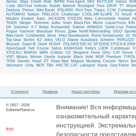
Atomic
Stiga
Cinelli
Ride
INFINI
Free Agent
SKS
KETTLER
Dahon
NO
Cube
BIG Foot
Icetools
Nobile
Marmot
Rossignol
Fora
GRAF
ТТ
Volan
Deeluxe
Primus
Nike Bauer
POLARIS
Rich Toys
Tiagra
CCM
Campagno
AUTOMAXI
Nokian
TRELOCK
Challenger
COOL AIR SLOPE
T3
Airush
Masters
Eastern
Барс
JACKSON
STOLEN
Mars
Cannondale
Amplid
A
TIGER
Stinger
Technine
Julbo
Sram
Black Fire
Miche
Liquid Force
ION
DK
Salomon
X-7
Botas
Komperdell
Dakine
ARMADA
Santa Cruz
Palme
Rogue
Garmont
Massload
Roces
Дэми
North Kiteboarding
GIUO
Sporte
Bike Hand
Continental
Bone
Artec Snowboards
Rome Snowboards
32
Ru
Top Gear
Burton
K2
Jetoy
VELO
Askew
Kuwahara
Schwinn
PERUZZO
Blizzard
Super-B
Giant
M-DAY
POLARIS 500 XC SP EDGE STOCK B 2006
AlpenGaudi
Felt
Course
Salice
KAWASAKI
Kelly's
LOOK
Combilaser
T
STOCKLI
MARAX
WIFA
O-Matic
СК
Slingshot
Fenix
GNU
CAT
Forum
VIST
Milano
Winner
Geoby
Icelantic
Black
Volkl
MSR
Premium
TYROL
ТРЕК
Garmin
Head
DT
Hope Step
Magura
Mustang
Cocoon
Norco
Be
Velomann
Unity
ФЕЯ
TBA
ARCTIC CAT
Lekisport
Hama
Gary Fisher
Br
О проекте
Правила
Наши партнёры
Реклама на 
© 2007 - 2026
Внимание! Вся информация
ExtremePlanet.ru
ознакомительный характер
инструкцией. Экстремаль
RSS
безопасности представля