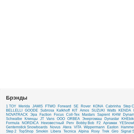
Брэнды
1 TOY
Merida
JAMIS
FTWO
Forward
SE
Rover
KONA
Cabrinha
Step C
BELLELLI
GOODE
Subrosa
Kalkhoff
KIT
Amos
SUZUKI
Watts
KENDA
NOVATRACK
Эра
Faction
Focus
Coll-Tex
Mastars
Sapient
KHW
Dynam
Schwalbe
Клинцы
JT
Vans
ООО
ORBEA
Энергомаш
Dynastar
KHEbik
Formula
NORDICA
Неизвестный
Perv
Bobby Bob
F2
Аргамак
YESnow
Gentemstick Snowboards
Novus
Atera
VITA
Wippermann
Easton
Hamme
Step 2
TopShop
Smokin
Libera
Tecnica
Alpina
Roxy
Trek
Giro
Signal