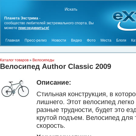
Планета Экстрима
-
сообщество любителей экстремального спорта. Вы
можете
присоединиться!
Главная
Пресс-релиз
Новости
Видео
Фото
Места
Блоги
Ка
Каталог товаров
»
Велосипеды
Велосипед Author Classic 2009
Описание:
Стильная конструкция, в которо
лишнего. Этот велосипед легк
разные трудности, будет это ез
крутой подъем. Велосипед для 
скорость.