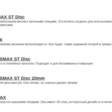
AX ST Disc
 небольшим весом и прочными спицами. Эти колеса созданы для использова
ормозами.
X
 любому желанию велосипедиста. Оно будет также надежной опорой в трюках
SMAX ST Disc
а и спокойных прогулок. Подходит и для бескамерных покрышек.
SSMAX ST Disc 20mm
я кросскантри. Она легкая, но хорошо держит форму.
MAX
зуется широкими ободами. Она имеет 28 спиц, интересный дизайн и отличн