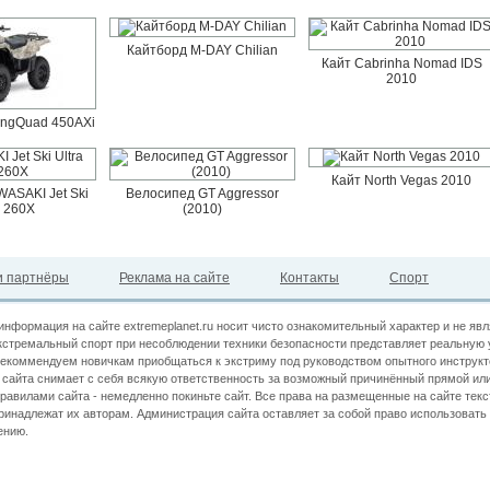
Кайтборд M-DAY Chilian
Кайт Cabrinha Nomad IDS
2010
ingQuad 450AXi
Кайт North Vegas 2010
ASAKI Jet Ski
Велосипед GT Aggressor
a 260X
(2010)
 партнёры
Реклама на сайте
Контакты
Спорт
информация на сайте extremeplanet.ru носит чисто ознакомительный характер и не яв
кстремальный спорт при несоблюдении техники безопасности представляет реальную 
екоммендуем новичкам приобщаться к экстриму под руководством опытного инструкт
сайта снимает с себя всякую ответственность за возможный причинённый прямой или
правилами сайта - немедленно покиньте сайт. Все права на размещенные на сайте текс
принадлежат их авторам. Администрация сайта оставляет за собой право использова
ению.