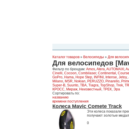
Планета Экстрима
-
сообщество любителей экстремального спо
можете
присоединиться!
Главная
Пресс-релиз
Новости
Виде
Каталог товаров
»
Велосипеды
»
Для велосип
Для велосипедов [Mav
Фильтр по брендам:
Amos
,
Atera
,
AUTOMAXI
,
Av
Cinelli
,
Cocoon
,
Combilaser
,
Continental
,
Cours
GoPro
,
Hama
,
Hope Step
,
INFINI
,
Intense
,
Jetoy
,
Milano
,
MSR
,
Nokian
,
PERUZZO
,
Pinarello
,
Prim
Super-B
,
Suunto
,
TBA
,
Tiagra
,
TopShop
,
Trek
,
T
КРОСС
,
Мираж
,
Неизвестный
,
ТРЕК
,
Эра
Сортировать по:
названию
времени поступления
Колеса Mavic Comete Track
Эти колеса показали пре
получают золотые медал
0