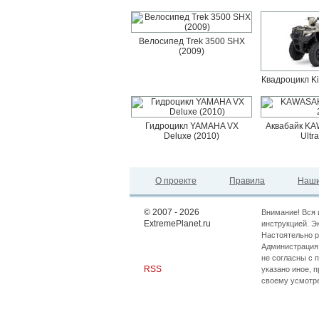
Велосипед Trek 3500 SHX
(2009)
Квадроцикл K
Гидроцикл YAMAHA VX
Аквабайк KAW
Deluxe (2010)
Ultr
О проекте
Правила
Наши
© 2007 - 2026
Внимание! Вся 
ExtremePlanet.ru
инструкцией. Э
Настоятельно р
Администрация 
не согласны с 
RSS
указано иное, 
своему усмотр