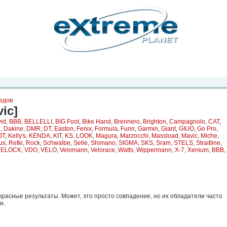
рта. Вы
о
Фото
Места
Блоги
Каталог
Объявления
Статьи
Игры
едов
ic]
id
,
BBB
,
BELLELLI
,
BIG Foot
,
Bike Hand
,
Brennero
,
Brighton
,
Campagnolo
,
CAT
,
e
,
Dakine
,
DMR
,
DT
,
Easton
,
Fenix
,
Formula
,
Funn
,
Garmin
,
Giant
,
GIUO
,
Go Pro
,
JT
,
Kelly's
,
KENDA
,
KIT
,
KS
,
LOOK
,
Magura
,
Marzocchi
,
Massload
,
Mavic
,
Miche
,
us
,
Retki
,
Rock
,
Schwalbe
,
Selle
,
Shimano
,
SIGMA
,
SKS
,
Sram
,
STELS
,
Straitline
,
RELOCK
,
VDO
,
VELO
,
Velomann
,
Velorace
,
Watts
,
Wippermann
,
X-7
,
Xenium
,
ВВВ
,
красные результаты. Может, это просто совпадение, но их обладатели часто
и.