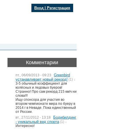
Вход
|
Регистрация
Комментарии
Greenbird
пт., 06/09/2013 - 09:23
устанавливает новый рекорд!
(1) ↓
3-5 обычный коэффициент для
колёсных и ледовых буеров!
Странно! Про сам рекорд 215 км/ч ни
слова!!!
Ищу спонсора для участия во
втором чемпионате мира по буеру в
2014 г в Неваде. Пока единственный
от России.
Бодибилдинг
вт., 27/11/2012 - 13:18
- уникальный вид спорта
(1) ↓
Интересно!