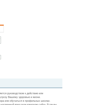
ляется руководством к действию или
угрозу Вашему здоровью и жизни.
ора или обучаться в профильных школах.
 косвенный вред пользователю сайта. Если вы