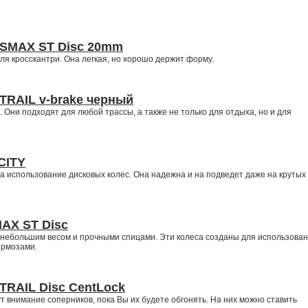
SSMAX ST Disc 20mm
я кросскантри. Она легкая, но хорошо держит форму.
TRAIL v-brake черный
 Они подходят для любой трассы, а также не только для отдыха, но и для
CITY
а использование дисковых колес. Она надежна и на подведет даже на крутых
AX ST Disc
 небольшим весом и прочными спицами. Эти колеса созданы для использова
ормозами.
TRAIL Disc CentLock
т внимание соперников, пока Вы их будете обгонять. На них можно ставить