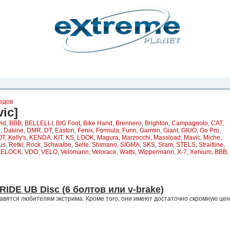
рта. Вы
о
Фото
Места
Блоги
Каталог
Объявления
Статьи
Игры
едов
ic]
id
,
BBB
,
BELLELLI
,
BIG Foot
,
Bike Hand
,
Brennero
,
Brighton
,
Campagnolo
,
CAT
,
e
,
Dakine
,
DMR
,
DT
,
Easton
,
Fenix
,
Formula
,
Funn
,
Garmin
,
Giant
,
GIUO
,
Go Pro
,
JT
,
Kelly's
,
KENDA
,
KIT
,
KS
,
LOOK
,
Magura
,
Marzocchi
,
Massload
,
Mavic
,
Miche
,
us
,
Retki
,
Rock
,
Schwalbe
,
Selle
,
Shimano
,
SIGMA
,
SKS
,
Sram
,
STELS
,
Straitline
,
RELOCK
,
VDO
,
VELO
,
Velomann
,
Velorace
,
Watts
,
Wippermann
,
X-7
,
Xenium
,
ВВВ
,
IDE UB Disc (6 болтов или v-brake)
вятся любителям экстрима. Кроме того, они имеют достаточно скромную цен