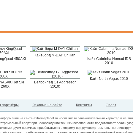
Кайтборд M-DAY Chilian
ingQuad 450AXi
Кайт Cabrinha Nomad IDS
2010
Кайт North Vegas 2010
ASAKI Jet Ski
Велосипед GT Aggressor
a 260X
(2010)
 партнёры
Реклама на сайте
Контакты
Спорт
информация на сайте extremeplanet.ru носит чисто ознакомительный характер и не яв
кстремальный спорт при несоблюдении техники безопасности представляет реальную 
екоммендуем новичкам приобщаться к экстриму под руководством опытного инструкт
сайта снимает с себя всякую ответственность за возможный причинённый прямой или