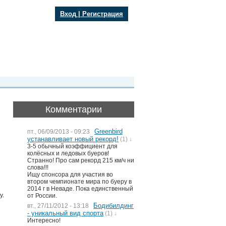
Вход
|
Регистрация
Комментарии
Greenbird
пт., 06/09/2013 - 09:23
устанавливает новый рекорд!
(1) ↓
3-5 обычный коэффициент для
колёсных и ледовых буеров!
Странно! Про сам рекорд 215 км/ч ни
слова!!!
Ищу спонсора для участия во
втором чемпионате мира по буеру в
2014 г в Неваде. Пока единственный
у.
от России.
Бодибилдинг
вт., 27/11/2012 - 13:18
- уникальный вид спорта
(1) ↓
Интересно!