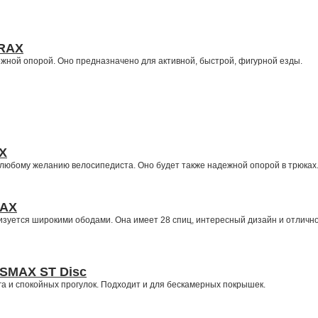
TRAX
ежной опорой. Оно предназначено для активной, быстрой, фигурной езды.
X
 любому желанию велосипедиста. Оно будет также надежной опорой в трюках
MAX
зуется широкими ободами. Она имеет 28 спиц, интересный дизайн и отличн
SMAX ST Disc
а и спокойных прогулок. Подходит и для бескамерных покрышек.