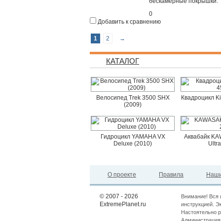
бескамерные покрышки.
0
Добавить к сравнению
1
2
→
КАТАЛОГ
Велосипед Trek 3500 SHX
Квадроцикл K
(2009)
Гидроцикл YAMAHA VX
Аквабайк KAW
Deluxe (2010)
Ultr
О проекте
Правила
Наши
© 2007 - 2026
Внимание! Вся 
ExtremePlanet.ru
инструкцией. Э
Настоятельно р
Администрация 