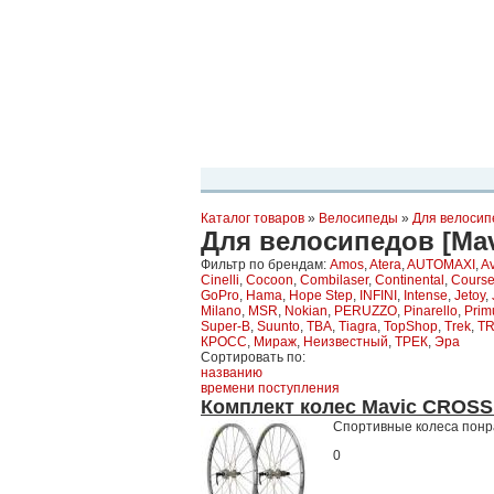
Планета Экстрима
-
сообщество любителей экстремального спо
можете
присоединиться!
Главная
Пресс-релиз
Новости
Виде
Каталог товаров
»
Велосипеды
»
Для велосип
Для велосипедов [Mav
Фильтр по брендам:
Amos
,
Atera
,
AUTOMAXI
,
Av
Cinelli
,
Cocoon
,
Combilaser
,
Continental
,
Cours
GoPro
,
Hama
,
Hope Step
,
INFINI
,
Intense
,
Jetoy
,
Milano
,
MSR
,
Nokian
,
PERUZZO
,
Pinarello
,
Prim
Super-B
,
Suunto
,
TBA
,
Tiagra
,
TopShop
,
Trek
,
T
КРОСС
,
Мираж
,
Неизвестный
,
ТРЕК
,
Эра
Сортировать по:
названию
времени поступления
Комплект колес Mavic CROSSR
Спортивные колеса понра
0