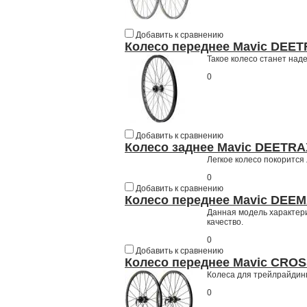
Добавить к сравнению
Колесо переднее Mavic DEE
Такое колесо станет над
0
Добавить к сравнению
Колесо заднее Mavic DEETRA
Легкое колесо покорится
0
Добавить к сравнению
Колесо переднее Mavic DEE
Данная модель характери
качество.
0
Добавить к сравнению
Колесо переднее Mavic CROS
Колеса для трейлрайдинг
0